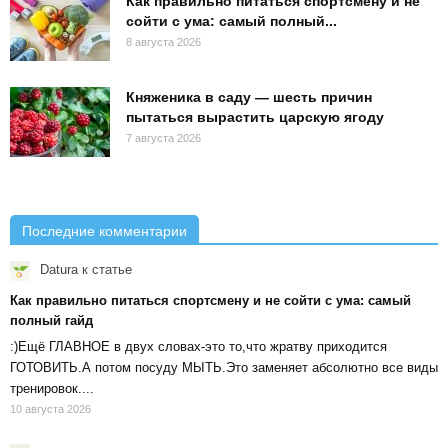
Как правильно питаться спортсмену и не
сойти с ума: самый полный...
8 августа 2026
Княженика в саду — шесть причин
пытаться вырастить царскую ягоду
7 августа 2026
Последние комментарии
Datura
к статье
Как правильно питаться спортсмену и не сойти с ума: самый
полный гайд
:)Ещё ГЛАВНОЕ в двух словах-это то,что жратву приходится
ГОТОВИТЬ.А потом посуду МЫТЬ.Это заменяет абсолютно все виды
тренировок....
10 августа 2026