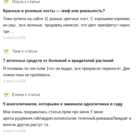
Ольга
к статье
Красные и розовые хосты — миф или реальность?
Тоже купила на сайте 11 разных цветных хост. С хорошими корнями,
но увы , все зеленые. продавец написал, что цвет приобретут через
три ...
9 августа 2026
Таня
к статье
7 аптечных средств от болезней и вредителей растений
Я поливаю по листьям 1ч\л на ведро, все прекрасно переносят. Две
ложки пока не пробовала....
9 августа 2026
Елена
к статье
5 многолетников, которыми я заменила однолетники в саду
Мне очень понравилась статья,прям про меня.У меня
цветы:рудбекия,гайлардия,колокольчик точечный,ромашка/5видов/ и
многое другое,растут та...
9 августа 2026