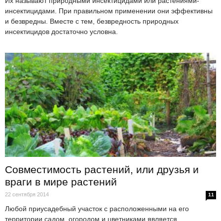
Их называют природными инсектицидами или растениями-
инсектицидами. При правильном применении они эффективны
и безвредны. Вместе с тем, безвредность природных
инсектицидов достаточно условна.
Совместимость растений, или друзья и
враги в мире растений
22 сентября 2014
11
Любой приусадебный участок с расположенными на его
территории садом, огородом и цветниками является