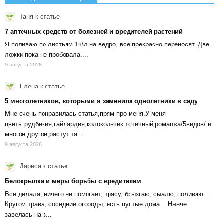
Таня
к статье
7 аптечных средств от болезней и вредителей растений
Я поливаю по листьям 1ч\л на ведро, все прекрасно переносят. Две
ложки пока не пробовала....
9 августа 2026
Елена
к статье
5 многолетников, которыми я заменила однолетники в саду
Мне очень понравилась статья,прям про меня.У меня
цветы:рудбекия,гайлардия,колокольчик точечный,ромашка/5видов/ и
многое другое,растут та...
9 августа 2026
Лариса
к статье
Белокрылка и меры борьбы с вредителем
Все делала, ничего не помогает, трясу, брызгаю, сыалю, поливаю...
Кругом трава, соседние огороды, есть пустые дома... Нынче
завелась на з...