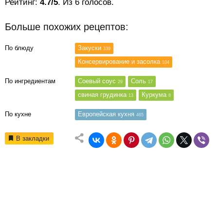
Рейтинг:
4.7/5
. Из 6 голосов.
Больше похожих рецептов:
По блюду
Закуски
339
Консервирование и засолка
104
По ингредиентам
Соевый соус
Соль
29
17
свиная грудинка
Куркума
13
8
По кухне
Европейская кухня
465
В закладки