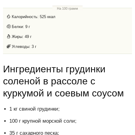
На 100 грамм
Калорийность:
525 ккал
Белки:
9 г
Жиры:
49 г
Углеводы:
3 г
Ингредиенты грудинки
соленой в рассоле с
куркумой и соевым соусом
1 кг свиной грудинки;
100 г крупной морской соли;
35 г сахарного песка;