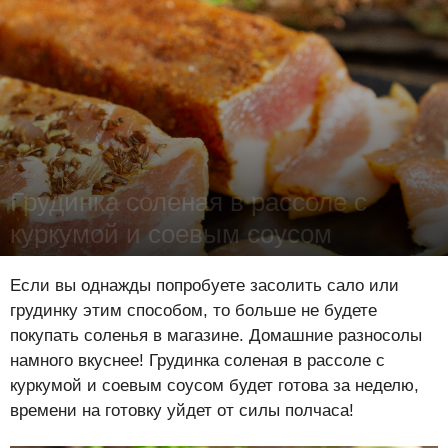
Грудинка соленая в рассоле с
куркумой и соевым соусом
Лена Цынкевич
-
26 января 2025
16400
0
0
Если вы однажды попробуете засолить сало или
грудинку этим способом, то больше не будете
покупать соленья в магазине. Домашние разносолы
намного вкуснее! Грудинка соленая в рассоле с
куркумой и соевым соусом будет готова за неделю,
времени на готовку уйдет от силы полчаса!