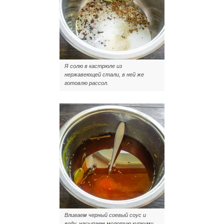
Я солю в кастрюле из
нержавеющей стали, в ней же
готовлю рассол.
Вливаем черный соевый соус и
воду, насыпаем молотую куркуму.