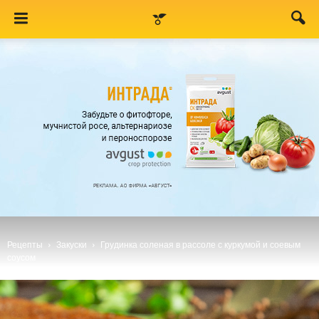
Рецепты
Закуски
Грудинка соленая в рассоле с куркумой и соевым
соусом