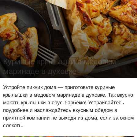
Куриные крылышки в медовом
маринаде в духовке
Лена Цынкевич
-
30 января 2025
15736
0
0
Устройте пикник дома — приготовьте куриные
крылышки в медовом маринаде в духовке. Так вкусно
макать крылышки в соус-барбекю! Устраивайтесь
поудобнее и наслаждайтесь вкусным обедом в
приятной компании не выходя из дома, если за окном
слякоть.