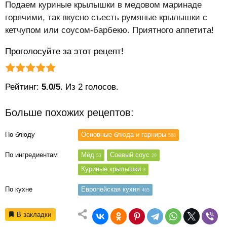
Подаем куриные крылышки в медовом маринаде
горячими, так вкусно съесть румяные крылышки с
кетчупом или соусом-барбекю. Приятного аппетита!
Проголосуйте за этот рецепт!
Рейтинг статьи:
Поставить оценку
Рейтинг:
5.0/5
. Из 2 голосов.
Больше похожих рецептов:
По блюду
Основные блюда и гарниры
588
По ингредиентам
Мёд
Соевый соус
53
29
Куриные крылышки
3
По кухне
Европейская кухня
465
В закладки