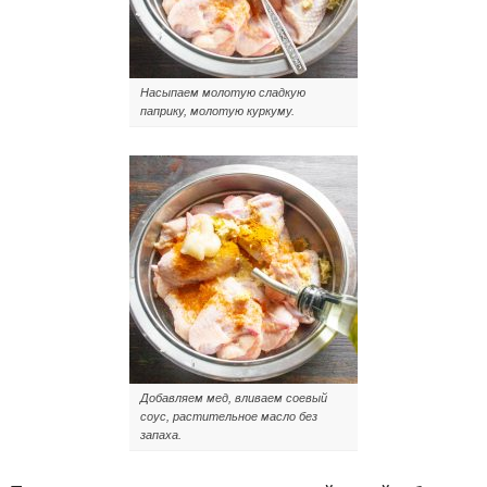
Насыпаем молотую сладкую
паприку, молотую куркуму.
Добавляем мед, вливаем соевый
соус, растительное масло без
запаха.