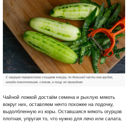
С огурцов переростков счищаем кожуру, по большей части она грубая,
иногда пожелтевшая, словом, в пищу не пригодная
Чайной ложкой достаём семена и рыхлую мякоть
вокруг них, оставляем нечто похожее на лодочку,
выдолбленную из коры. Оставшаяся мякоть огурцов
плотная, упругая то, что нужно для лечо или салата.