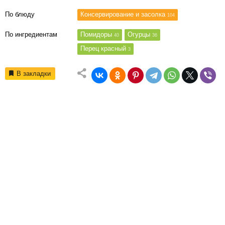
По блюду
Консервирование и засолка
104
По ингредиентам
Помидоры
Огурцы
40
36
Перец красный
3
В закладки