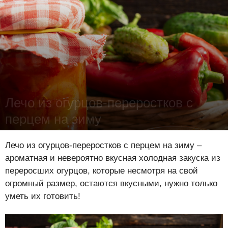
Лечо из огурцов-переростков с
перцем на зиму
Лена Цынкевич
-
9 сентября 2022
16725
1
0
Лечо из огурцов-переростков с перцем на зиму –
ароматная и невероятно вкусная холодная закуска из
переросших огурцов, которые несмотря на свой
огромный размер, остаются вкусными, нужно только
уметь их готовить!