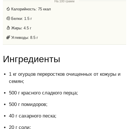
На 100 грамм
Калорийность:
75 ккал
Белки:
1.5 г
Жиры:
4.5 г
Углеводы:
8.5 г
Ингредиенты
1 кг огурцов переростков очищенных от кожуры и
семян;
500 г красного сладкого перца;
500 г помидоров;
40 г сахарного песка;
20 г соли;