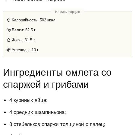
На одну порцию
Калорийность:
502 ккал
Белки:
52.5 г
Жиры:
31.5 г
Углеводы:
10 г
Ингредиенты омлета со
спаржей и грибами
4 куриных яйца;
4 средних шампиньона;
8 стебельков спаржи толщиной с палец;