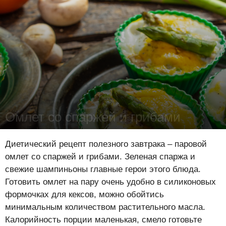
Омлет со спаржей и грибами
Лена Цынкевич
-
6 ноября 2023
15288
0
0
Диетический рецепт полезного завтрака – паровой
омлет со спаржей и грибами. Зеленая спаржа и
свежие шампиньоны главные герои этого блюда.
Готовить омлет на пару очень удобно в силиконовых
формочках для кексов, можно обойтись
минимальным количеством растительного масла.
Калорийность порции маленькая, смело готовьте