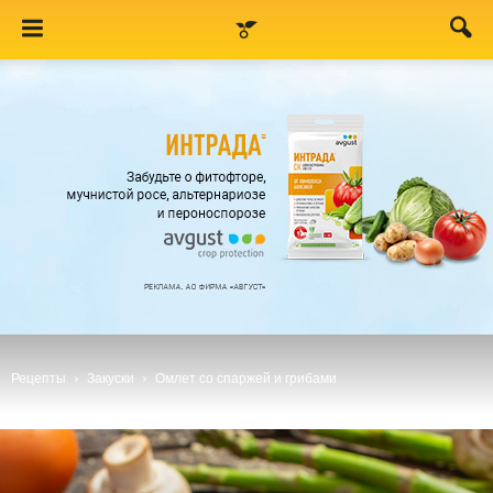
Рецепты
Закуски
Омлет со спаржей и грибами