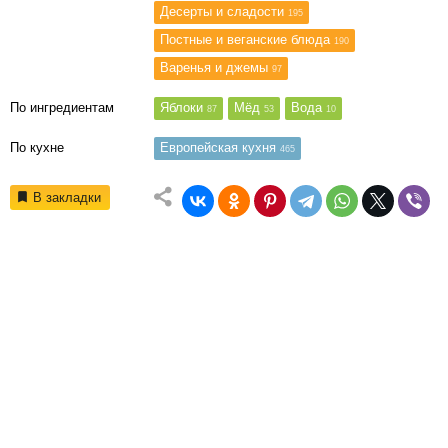
Десерты и сладости
195
Постные и веганские блюда
190
Варенья и джемы
97
По ингредиентам
Яблоки
Мёд
Вода
87
53
10
По кухне
Европейская кухня
465
В закладки