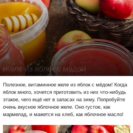
Желе из яблок с мёдом
Лена Цынкевич
-
14 октября 2025
15517
0
0
Полезное, витаминное желе из яблок с мёдом! Когда
яблок много, хочется приготовить из них что-нибудь
этакое, чего ещё нет в запасах на зиму. Попробуйте
очень вкусное яблочное желе. Оно густое, как
мармелад, и мажется на хлеб, как яблочное масло!