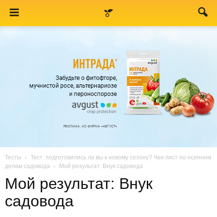
Тесты
Тест: подготовились ли вы к новому сезону? Чек-лист по осенним
делам садовода
Мой результат: Внук садовода
Мой результат: Внук
садовода