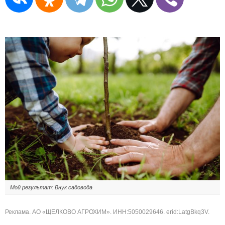
Мой результат: Внук садовода
Реклама. АО «ЩЕЛКОВО АГРОХИМ». ИНН:5050029646. erid:LatgBkq3V.