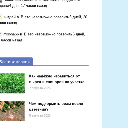
ирени
4 дня, 17 часов назад
в
В это невозможно поверить
5 дней, 20
Андрей
сов назад
в
В это невозможно поверить
5 дней,
misbha56
 часов назад
Блоги компаний
Как надёжно избавиться от
пырея и свинороя на участке
7 августа 2026
Чем подкормить розы после
цветения?
5 августа 2026