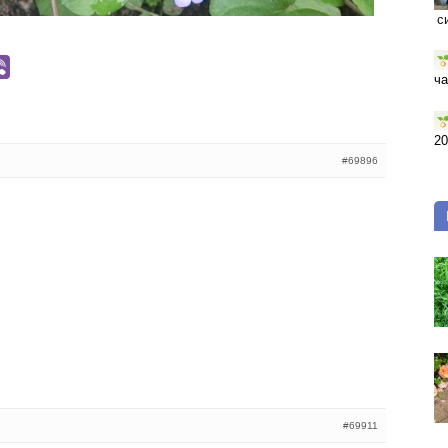
с
ча
20
#69896
#69911