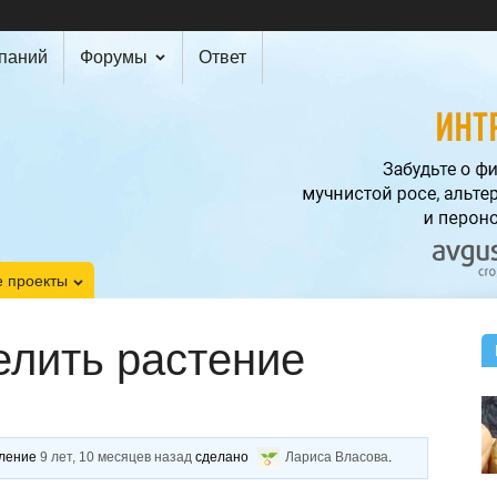
мпаний
Форумы
Ответ
 проекты
елить растение
вление
9 лет, 10 месяцев назад
сделано
Лариса Власова
.