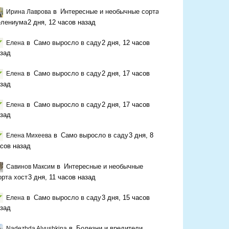
в
Интересные и необычные сорта
Ирина Лаврова
елениума
2 дня, 12 часов назад
в
Само выросло в саду
2 дня, 12 часов
Елена
зад
в
Само выросло в саду
2 дня, 17 часов
Елена
зад
в
Само выросло в саду
2 дня, 17 часов
Елена
зад
в
Само выросло в саду
3 дня, 8
Елена Михеева
сов назад
в
Интересные и необычные
Савинов Максим
орта хост
3 дня, 11 часов назад
в
Само выросло в саду
3 дня, 15 часов
Елена
зад
в
Болезни и вредители
Nadezhda Alyushkina