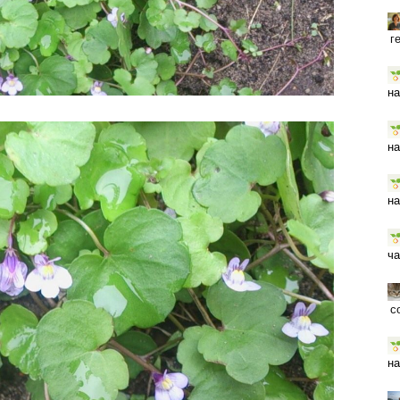
г
на
на
на
ча
с
на