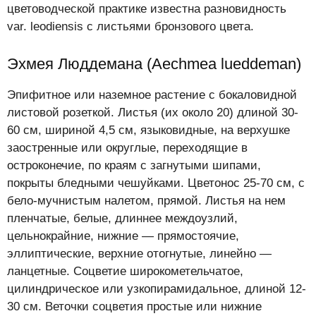
цветоводческой практике известна разновидность
var. leodiensis с листьями бронзового цвета.
Эхмея Люддемана (Aechmea lueddeman)
Эпифитное или наземное растение с бокаловидной
листовой розеткой. Листья (их около 20) длиной 30-
60 см, шириной 4,5 см, языковидные, на верхушке
заостренные или округлые, переходящие в
остроконечие, по краям с загнутыми шипами,
покрыты бледными чешуйками. Цветонос 25-70 см, с
бело-мучнистым налетом, прямой. Листья на нем
пленчатые, белые, длиннее междоузлий,
цельнокрайние, нижние — прямостоячие,
эллиптические, верхние отогнутые, линейно —
ланцетные. Соцветие широкометельчатое,
цилиндрическое или узкопирамидальное, длиной 12-
30 см. Веточки соцветия простые или нижние