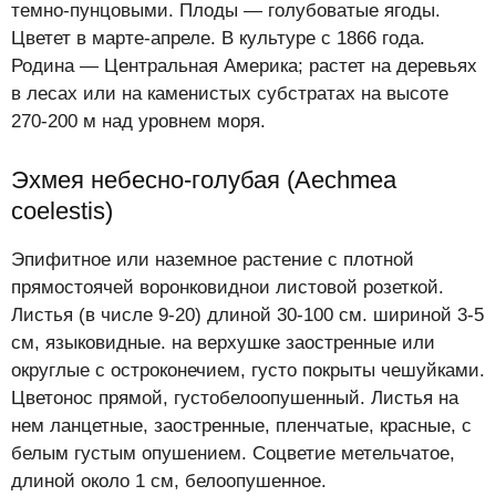
темно-пунцовыми. Плоды — голубоватые ягоды.
Цветет в марте-апреле. В культуре с 1866 года.
Родина — Центральная Америка; растет на деревьях
в лесах или на каменистых субстратах на высоте
270-200 м над уровнем моря.
Эхмея небесно-голубая (Aechmea
coelestis)
Эпифитное или наземное растение с плотной
прямостоячей воронковиднои листовой розеткой.
Листья (в числе 9-20) длиной 30-100 см. шириной 3-5
см, языковидные. на верхушке заостренные или
округлые с остроконечием, густо покрыты чешуйками.
Цветонос прямой, густобелоопушенный. Листья на
нем ланцетные, заостренные, пленчатые, красные, с
белым густым опушением. Соцветие метельчатое,
длиной около 1 см, белоопушенное.