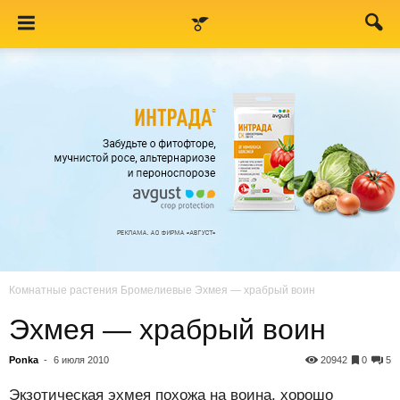
Комнатные растения
Бромелиевые
Эхмея — храбрый воин
Эхмея — храбрый воин
Ponka
-
6 июля 2010
20942
0
5
Экзотическая эхмея похожа на воина, хорошо