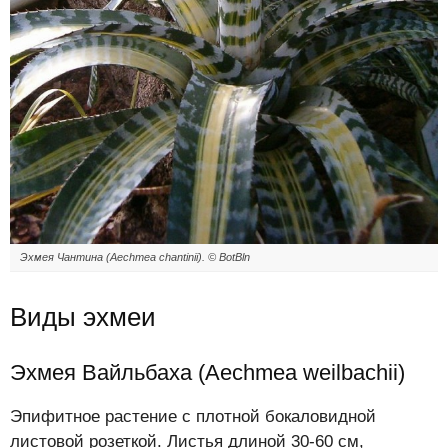
Эхмея Чантина (Aechmea chantinii). © BotBln
Виды эхмеи
Эхмея Вайльбаха (Aechmea weilbachii)
Эпифитное растение с плотной бокаловидной
листовой розеткой. Листья длиной 30-60 см,