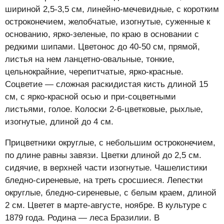
шириной 2,5-3,5 см, линейно-мечевидные, с коротким
остроконечием, желобчатые, изогнутые, суженные к
основанию, ярко-зеленые, по краю в основании с
редкими шипами. Цветонос до 40-50 см, прямой,
листья на нем ланцетно-овальные, тонкие,
цельнокрайние, черепитчатые, ярко-красные.
Соцветие — сложная раскидистая кисть длиной 15
см, с ярко-красной осью и при-соцветными
листьями, голое. Колоски 2-6-цветковые, рыхлые,
изогнутые, длиной до 4 см.
Прицветники округлые, с небольшим остроконечием,
по длине равны завязи. Цветки длиной до 2,5 см.
сидячие, в верхней части изогнутые. Чашелистики
бледно-сиреневые, на треть сросшиеся. Лепестки
округлые, бледно-сиреневые, с белым краем, длиной
2 см. Цветет в марте-августе, ноябре. В культуре с
1879 года. Родина — леса Бразилии. В