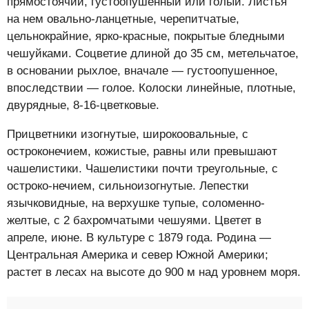
прямостоячий, густоопушенный или голый. Листья
на нем овально-ланцетные, черепитчатые,
цельнокрайние, ярко-красные, покрытые бледными
чешуйками. Соцветие длиной до 35 см, метельчатое,
в основании рыхлое, вначале — густоопушенное,
впоследствии — голое. Колоски линейные, плотные,
двурядные, 8-16-цветковые.
Прицветники изогнутые, широкоовальные, с
остроконечием, кожистые, равны или превышают
чашелистики. Чашелистики почти треугольные, с
остроко-нечием, сильноизогнутые. Лепестки
язычковидные, на верхушке тупые, соломенно-
желтые, с 2 бахромчатыми чешуями. Цветет в
апреле, июне. В культуре с 1879 года. Родина —
Центральная Америка и север Южной Америки;
растет в лесах на высоте до 900 м над уровнем моря.