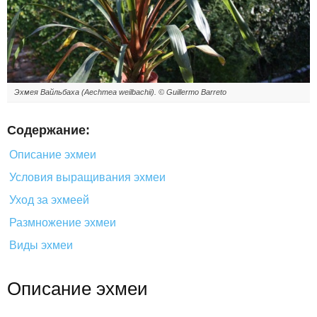
Эхмея Вайльбаха (Aechmea weilbachii). © Guillermo Barreto
Содержание:
Описание эхмеи
Условия выращивания эхмеи
Уход за эхмеей
Размножение эхмеи
Виды эхмеи
Описание эхмеи