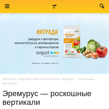
Цветник и ландшафт
Цветы многолетние
Эремурус — роскошные
вертикали
Эремурус — роскошные
вертикали