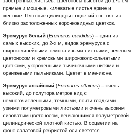
заостренных листьев. Цветоносы высотой до 170 см
прямые и мощные, килеватые листья яркие и
жесткие. Плотные цилиндры соцветий состоят из
близко расположенных воронковидных цветков.
Эремурус белый
(
Eremurus candidus
) – один из
самых высоких, до 2-х м, видов эремуруса с
широколинейными темно-сизыми листьями, зеленым
цветоносом и кремовыми ширококолокольчатыми
цветками, укороченными тычиночными нитями и
оранжевыми пыльниками. Цветет в мае-июне.
Эремурус алтайский
(
Eremurus altaicus
) – очень
высокий, до полутора метров вид с
немногочисленными, темными, почти гладкими
узкими полуметровыми листьями и очень высоким
сизоватым цветоносом, венчающимся полуметровой
цилиндрической плотной кистью. В соцветии на
фоне салатовой ребристой оси светятся