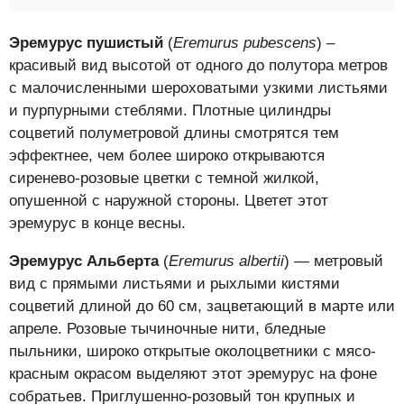
Эремурус пушистый
(
Eremurus pubescens
) –
красивый вид высотой от одного до полутора метров
с малочисленными шероховатыми узкими листьями
и пурпурными стеблями. Плотные цилиндры
соцветий полуметровой длины смотрятся тем
эффектнее, чем более широко открываются
сиренево-розовые цветки с темной жилкой,
опушенной с наружной стороны. Цветет этот
эремурус в конце весны.
Эремурус Альберта
(
Eremurus albertii
) — метровый
вид с прямыми листьями и рыхлыми кистями
соцветий длиной до 60 см, зацветающий в марте или
апреле. Розовые тычиночные нити, бледные
пыльники, широко открытые околоцветники с мясо-
красным окрасом выделяют этот эремурус на фоне
собратьев. Приглушенно-розовый тон крупных и