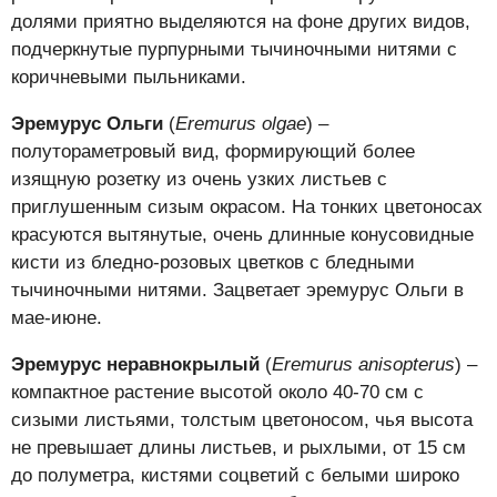
долями приятно выделяются на фоне других видов,
подчеркнутые пурпурными тычиночными нитями с
коричневыми пыльниками.
Эремурус Ольги
(
Eremurus olgae
) –
полутораметровый вид, формирующий более
изящную розетку из очень узких листьев с
приглушенным сизым окрасом. На тонких цветоносах
красуются вытянутые, очень длинные конусовидные
кисти из бледно-розовых цветков с бледными
тычиночными нитями. Зацветает эремурус Ольги в
мае-июне.
Эремурус неравнокрылый
(
Eremurus anisopterus
) –
компактное растение высотой около 40-70 см с
сизыми листьями, толстым цветоносом, чья высота
не превышает длины листьев, и рыхлыми, от 15 см
до полуметра, кистями соцветий с белыми широко