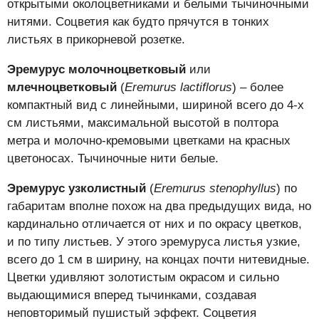
открытыми околоцветниками и белыми тычиночными
нитями. Соцветия как будто прячутся в тонких
листьях в прикорневой розетке.
Эремурус молочноцветковый
или
млечноцветковый
(
Eremurus lactiflorus
) – более
компактный вид с линейными, шириной всего до 4-х
см листьями, максимальной высотой в полтора
метра и молочно-кремовыми цветками на красных
цветоносах. Тычиночные нити белые.
Эремурус узколистный
(
Eremurus stenophyllus
) по
габаритам вполне похож на два предыдущих вида, но
кардинально отличается от них и по окрасу цветков,
и по типу листьев. У этого эремуруса листья узкие,
всего до 1 см в ширину, на концах почти нитевидные.
Цветки удивляют золотистым окрасом и сильно
выдающимися вперед тычинками, создавая
неповторимый пушистый эффект. Соцветия