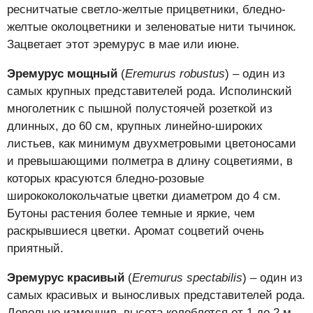
реснитчатые светло-желтые прицветники, бледно-
желтые околоцветники и зеленоватые нити тычинок.
Зацветает этот эремурус в мае или июне.
Эремурус мощный
(
Eremurus robustus
) – один из
самых крупных представителей рода. Исполинский
многолетник с пышной полустоячей розеткой из
длинных, до 60 см, крупных линейно-широких
листьев, как минимум двухметровыми цветоносами
и превышающими полметра в длину соцветиями, в
которых красуются бледно-розовые
ширококолокольчатые цветки диаметром до 4 см.
Бутоны растения более темные и яркие, чем
раскрывшиеся цветки. Аромат соцветий очень
приятный.
Эремурус красивый
(
Eremurus spectabilis
) – один из
самых красивых и выносливых представителей рода.
Довольно изменчив, высота колеблется от 1 до 2 м.