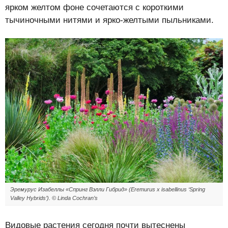
ярком желтом фоне сочетаются с короткими
тычиночными нитями и ярко-желтыми пыльниками.
Эремурус Изабеллы «Спринг Вэлли Гибрид» (Eremurus x isabellinus ‘Spring
Valley Hybrids’). © Linda Cochran’s
Видовые растения сегодня почти вытеснены