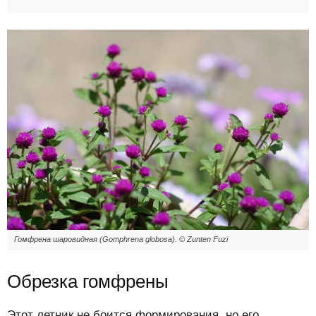
Гомфрена шаровидная (Gomphrena globosa). © Zunten Fuzi
Обрезка гомфрены
Этот летник не боится формирования, но его