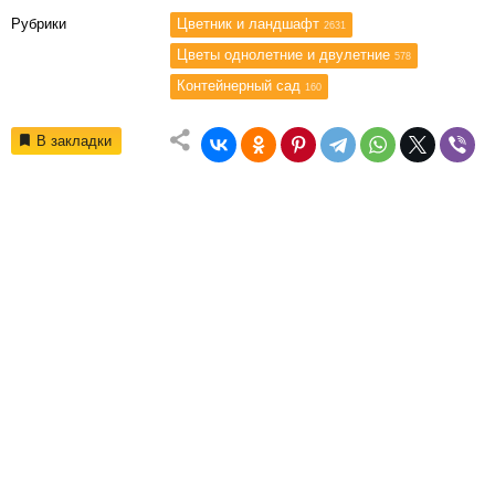
Рубрики
Цветник и ландшафт
2631
Цветы однолетние и двулетние
578
Контейнерный сад
160
В закладки