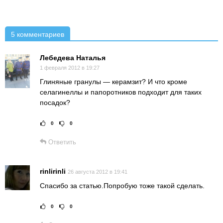
5 комментариев
Лебедева Наталья
1 февраля 2012 в 19:27
Глиняные гранулы — керамзит? И что кроме
селагинеллы и папоротников подходит для таких
посадок?
0
0
Рейтинг статьи:
Поставить оце
Ответить
rinlirinli
26 августа 2012 в 19:41
Спасибо за статью.Попробую тоже такой сделать.
0
0
Рейтинг статьи:
Поставить оце