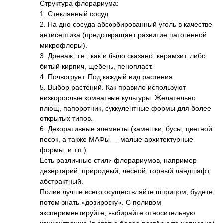
Структура флорариума:
1. Стеклянный сосуд.
2. На дно сосуда абсорбированный уголь в качестве
антисептика (предотвращает развитие патогенной
микрофлоры).
3. Дренаж, т.е., как и было сказано, керамзит, либо
битый кирпич, щебень, пенопласт.
4. Почвогрунт. Под каждый вид растения.
5. Выбор растений. Как правило используют
низкорослые комнатные культуры. Желательно
плющ, папоротник, суккулентные формы для более
открытых типов.
6. Декоративные элементы (камешки, бусы, цветной
песок, а также МАФы — малые архитектурные
формы, и т.п.).
Есть различные стили флорариумов, например
дезертарий, природный, лесной, горный ландшафт,
абстрактный.
Полив лучше всего осуществляйте шприцом, будете
потом знать «дозировку». С поливом
экспериментируйте, выбирайте относительную
концентрацию (в статье более развёрнуто написано).