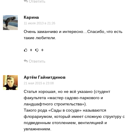
Ответить
Карина
11 июля 2013 в 21:26
Очень заманчиво и интересно…Спасибо,.что есть
такие любители.
0
0
Рейтинг статьи:
Поставить оце
Ответить
Артём Гайнитдинов
21 мая 2015 в 23:08
Статья хорошая, но не всё указано (студент
факультета «мастер садово-паркового и
ландшафтного строительства»).
Такого рода «Сады в сосуде» называются
флорариумом, который имеет сложную структуру с
подведенным отоплением, вентиляцией и
увлажнением.