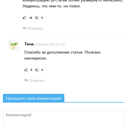
Надеюсь, что чем-то, но помог.
+6
0
Рейтинг статьи:
Поставить оце
Ответить
Тина
2 апреля 2016 в 0:26
Cпасибо за дополнение статьи. Полезно
иинтересно.
0
0
Рейтинг статьи:
Поставить оц
Ответить
Напишите свой комментарий