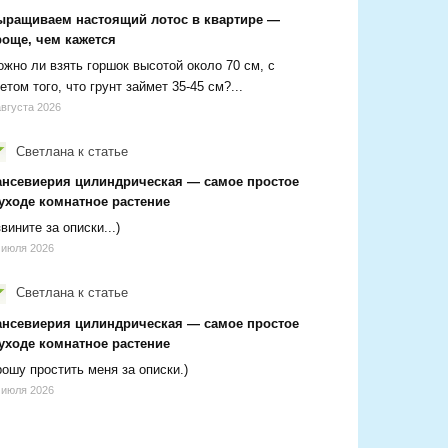
ыращиваем настоящий лотос в квартире —
роще, чем кажется
жно ли взять горшок высотой около 70 см, с
етом того, что грунт займет 35-45 см?...
августа 2026
Светлана
к статье
ансевиерия цилиндрическая — самое простое
 уходе комнатное растение
вините за описки...)
 июля 2026
Светлана
к статье
ансевиерия цилиндрическая — самое простое
 уходе комнатное растение
ошу простить меня за описки.)
 июля 2026