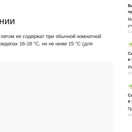
В
п
нии
Мо
уч
3 
 летом ее содержат при обычной комнатной
ределах 16-18 °C, но не ниже 15 °C (для
.
С
в
Из
29
С
в
Пр
29