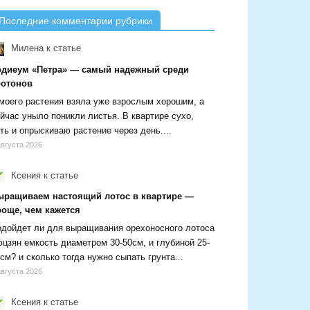
Последние комментарии рубрики
Милена
к статье
одиеум «Петра» — самый надежный среди
ротонов
моего растения взяла уже взрослым хорошим, а
йчас уныло поникли листья. В квартире сухо,
ть и опрыскиваю растение через день....
августа 2026
Ксения
к статье
ыращиваем настоящий лотос в квартире —
роще, чем кажется
дойдет ли для выращивания орехоносного лотоса
цзян емкость диаметром 30-50см, и глубиной 25-
см? и сколько тогда нужно сыпать грунта...
августа 2026
Ксения
к статье