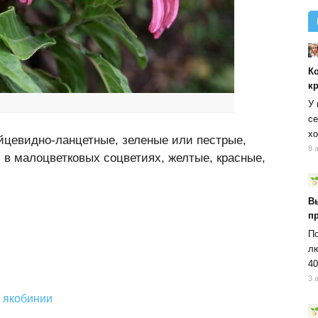
К
к
У 
се
хо
йцевидно-ланцетные, зеленые или пестрые,
8 
 в малоцветковых соцветиях, желтые, красные,
В
п
По
лю
40
3 
 якобинии