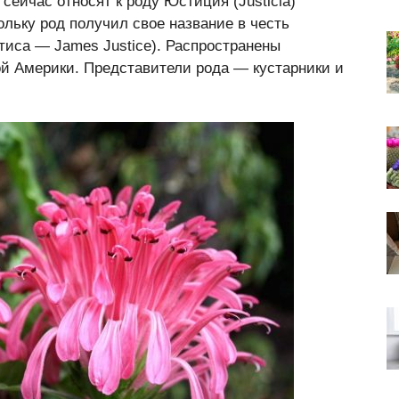
сейчас относят к роду Юстиция (Justicia)
льку род получил свое название в честь
иса — James Justice). Распространены
й Америки. Представители рода — кустарники и