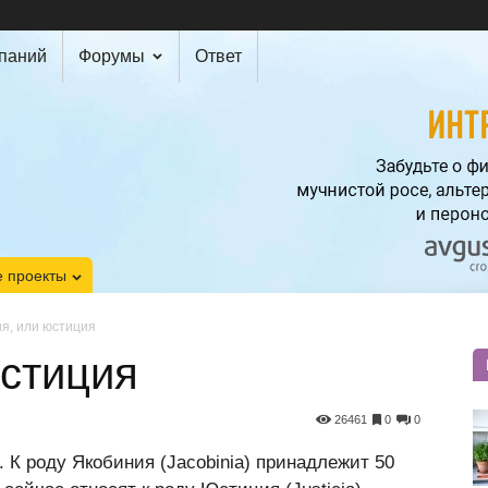
мпаний
Форумы
Ответ
 проекты
я, или юстиция
юстиция
26461
0
0
 К роду Якобиния (Jacobinia) принадлежит 50