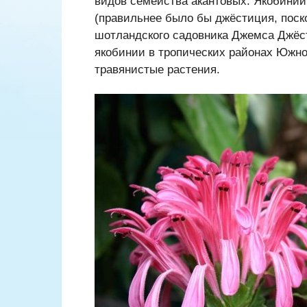
видов семейства акантовых. Якобинии 
(правильнее было бы джёстиция, поско
шотландского садовника Джемса Джёст
якобинии в тропических районах Южно
травянистые растения.