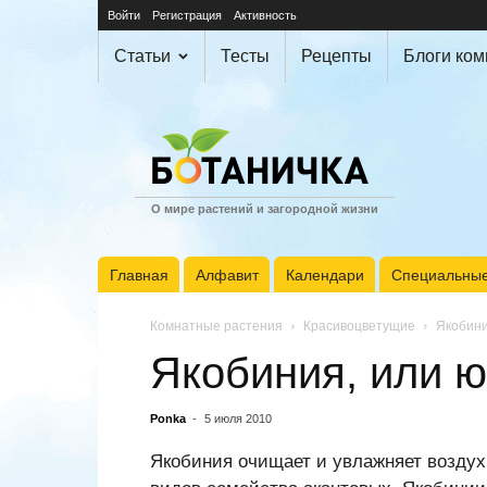
Войти
Регистрация
Активность
Статьи
Тесты
Рецепты
Блоги ко
О мире растений и загородной жизни
Главная
Алфавит
Календари
Специальные
Комнатные растения
Красивоцветущие
Якобини
Якобиния, или 
Ponka
-
5 июля 2010
Якобиния очищает и увлажняет воздух.