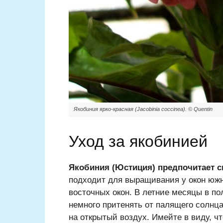
Якобиния ярко-красная (Jacobinia coccinea). © Quentin
Уход за якобинией
Якобиния (Юстиция) предпочитает св
подходит для выращивания у окон южн
восточных окон. В летние месяцы в п
немного притенять от палящего солнца
на открытый воздух. Имейте в виду, ч