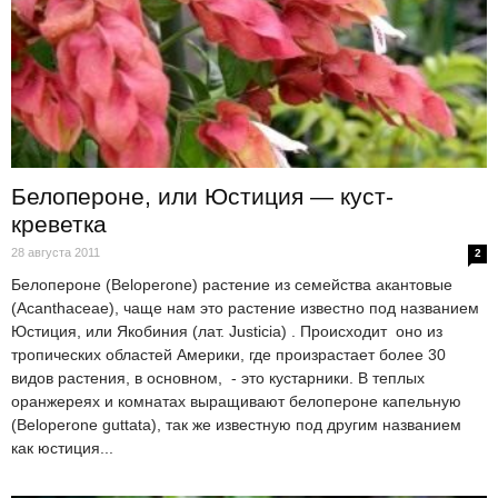
Белопероне, или Юстиция — куст-
креветка
28 августа 2011
2
Белопероне (Beloperone) растение из семейства акантовые
(Acanthaceae), чаще нам это растение известно под названием
Юстиция, или Якобиния (лат. Justicia) . Происходит оно из
тропических областей Америки, где произрастает более 30
видов растения, в основном, - это кустарники. В теплых
оранжереях и комнатах выращивают белопероне капельную
(Beloperone guttata), так же известную под другим названием
как юстиция...