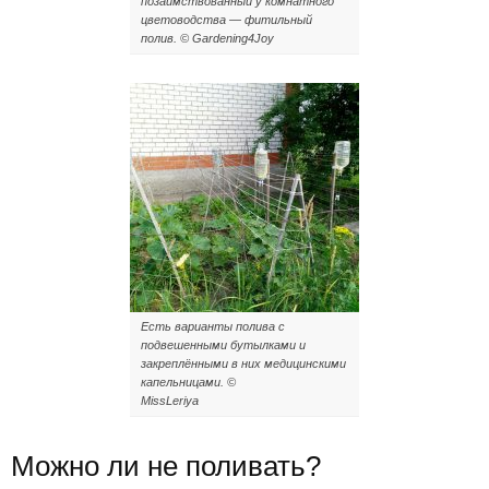
позаимствованный у комнатного
цветоводства — фитильный
полив. © Gardening4Joy
Есть варианты полива с
подвешенными бутылками и
закреплёнными в них медицинскими
капельницами. ©
MissLeriya
Можно ли не поливать?