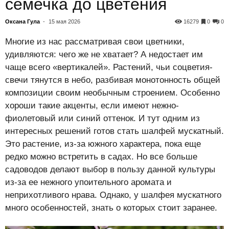
семечка до цветения
Оксана Гула
-
15 мая 2026
16279
0
0
Многие из нас рассматривая свои цветники,
удивляются: чего же не хватает? А недостает им
чаще всего «вертикалей». Растений, чьи соцветия-
свечи тянутся в небо, разбивая монотонность общей
композиции своим необычным строением. Особенно
хороши такие акценты, если имеют нежно-
фиолетовый или синий оттенок. И тут одним из
интересных решений готов стать шалфей мускатный.
Это растение, из-за южного характера, пока еще
редко можно встретить в садах. Но все больше
садоводов делают выбор в пользу данной культуры
из-за ее нежного упоительного аромата и
неприхотливого нрава. Однако, у шалфея мускатного
много особенностей, знать о которых стоит заранее.