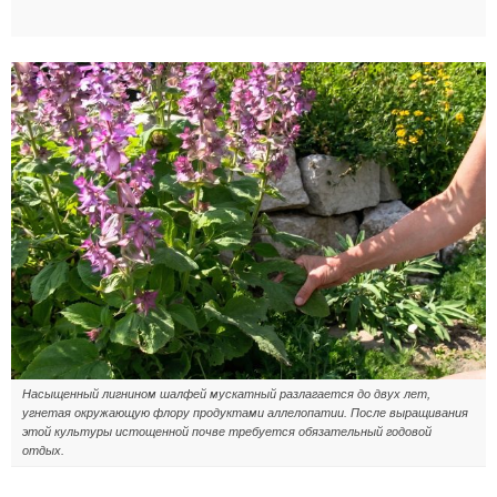
Насыщенный лигнином шалфей мускатный разлагается до двух лет,
угнетая окружающую флору продуктами аллелопатии. После выращивания
этой культуры истощенной почве требуется обязательный годовой
отдых.