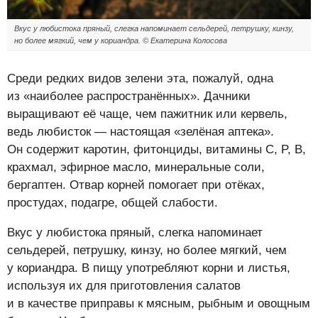
Вкус у любистока пряный, слегка напоминает сельдерей, петрушку, кинзу,
но более мягкий, чем у кориандра. © Екатерина Колосова
Среди редких видов зелени эта, пожалуй, одна
из «наиболее распространённых». Дачники
выращивают её чаще, чем пажитник или кервель,
ведь любисток — настоящая «зелёная аптека».
Он содержит каротин, фитонциды, витамины C, P, B,
крахмал, эфирное масло, минеральные соли,
бергаптен. Отвар корней помогает при отёках,
простудах, подагре, общей слабости.
Вкус у любистока пряный, слегка напоминает
сельдерей, петрушку, кинзу, но более мягкий, чем
у кориандра. В пищу употребляют корни и листья,
используя их для приготовления салатов
и в качестве приправы к мясным, рыбным и овощным