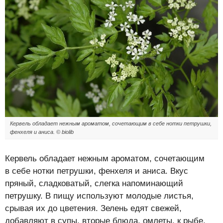
Кервель обладает нежным ароматом, сочетающим в себе нотки петрушки,
фенхеля и аниса. © biolib
Кервель обладает нежным ароматом, сочетающим
в себе нотки петрушки, фенхеля и аниса. Вкус
пряный, сладковатый, слегка напоминающий
петрушку. В пищу используют молодые листья,
срывая их до цветения. Зелень едят свежей,
добавляют в супы, вторые блюда, омлеты, к рыбе,