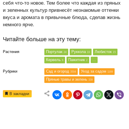
себя что-то новое. Тем более что каждая из пряных
и зеленных культур привнесёт незнакомые оттенки
вкуса и аромата в привычные блюда, сделав жизнь
немного ярче.
Читайте больше на эту тему:
Растения
Портулак
Руккола
Любисток
24
19
15
Кервель
Пажитник
...
6
2
Рубрики
Сад и огород
Уход за садом
3504
1169
Пряные травы и зелень
339
В закладки