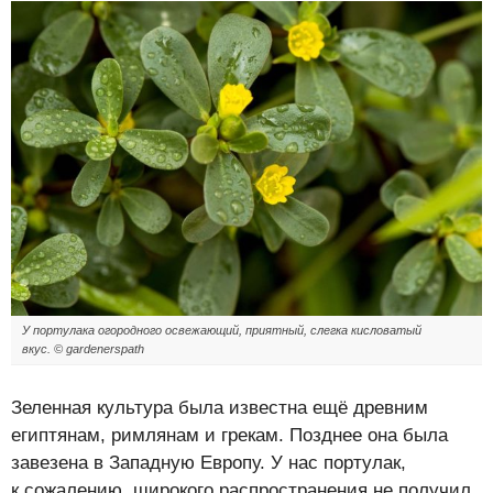
У портулака огородного освежающий, приятный, слегка кисловатый
вкус. © gardenerspath
Зеленная культура была известна ещё древним
египтянам, римлянам и грекам. Позднее она была
завезена в Западную Европу. У нас портулак,
к сожалению, широкого распространения не получил,