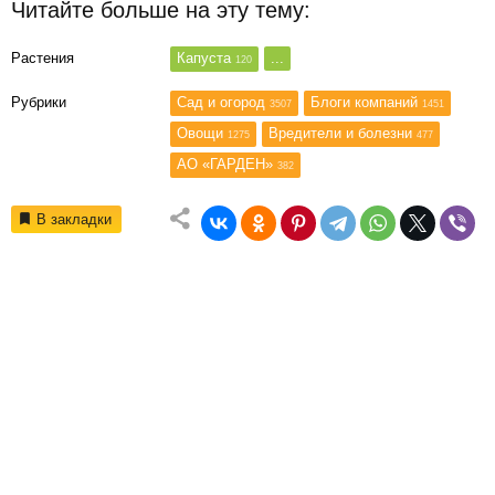
Читайте больше на эту тему:
Растения
Капуста
...
120
Рубрики
Сад и огород
Блоги компаний
3507
1451
Овощи
Вредители и болезни
1275
477
АО «ГАРДЕН»
382
В закладки