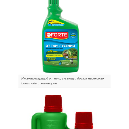
Инсектоакарицид от тли, гусениц и других насекомых
Bona Forte с эжектором