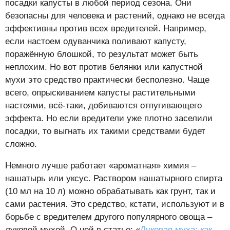
посадки капусты в любой период сезона. Они
безопасны для человека и растений, однако не всегда
эффективны против всех вредителей. Например,
если настоем одуванчика поливают капусту,
поражённую блошкой, то результат может быть
неплохим. Но вот против белянки или капустной
мухи это средство практически бесполезно. Чаще
всего, опрыскиванием капусты растительными
настоями, всё-таки, добиваются отпугивающего
эффекта. Но если вредители уже плотно заселили
посадки, то выгнать их такими средствами будет
сложно.
Немного лучше работает «ароматная» химия –
нашатырь или уксус. Раствором нашатырного спирта
(10 мл на 10 л) можно обрабатывать как грунт, так и
сами растения. Это средство, кстати, используют и в
борьбе с вредителем другого популярного овоща –
луковой мухой. О ней в статье: «
Луковая муха: как