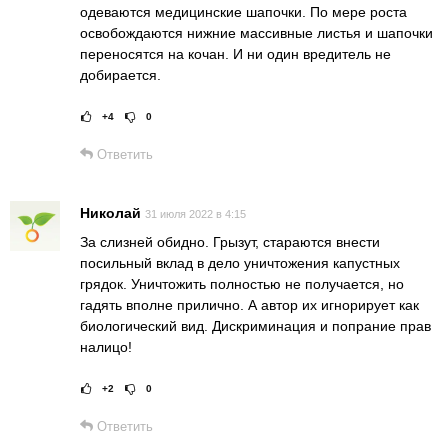
одеваются медицинские шапочки. По мере роста
освобождаются нижние массивные листья и шапочки
переносятся на кочан. И ни один вредитель не
добирается.
+4
0
Рейтинг статьи:
Поставить оце
Ответить
Николай
31 июля 2022 в 4:15
За слизней обидно. Грызут, стараются внести
посильный вклад в дело уничтожения капустных
грядок. Уничтожить полностью не получается, но
гадять вполне прилично. А автор их игнорирует как
биологический вид. Дискриминация и попрание прав
налицо!
+2
0
Рейтинг статьи:
Поставить оце
Ответить