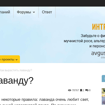
мпаний
Форумы
Ответ
 проекты
Как вырастить лаванду?
аванду?
78767
2
8
 некоторые правила: лаванда очень любит свет,