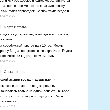
меня лук рос хорошо (Подмосковье, глинистая
чва, солнечное место), но я сажала сеянку -
лкий лучок первогодок. Весной такие везде п...
августа 2026
Марта
к статье
 модных кустарников, о посадке которых я
ожалела
х серебристый, цветет на 7-10 год. Моему
ревцу 3 года, не цветет, очень красивое. Рядом
стет инжир+3 кедра...Проблем ноль......
августа 2026
Ольга
к статье
Белой акации гроздья душистые...»
ем, кто ищет место посадки робинии.
тановлюсь только на одном аспекте - выборе
ста с учётом размера площади и глубины
легания кор...
августа 2026