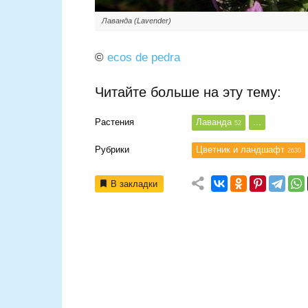
Лаванда (Lavender)
©
ecos de pedra
Читайте больше на эту тему:
Растения
Лаванда
...
52
Рубрики
Цветник и ландшафт
2630
В закладки