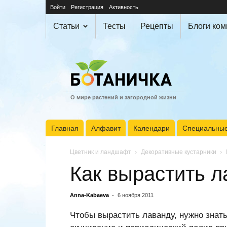
Войти
Регистрация
Активность
Статьи
Тесты
Рецепты
Блоги ко
О мире растений и загородной жизни
Главная
Алфавит
Календари
Специальные
Цветник и ландшафт
Декоративные кустарники
Как вырастить л
Anna-Kabaeva
-
6 ноября 2011
Чтобы вырастить лаванду, нужно знать