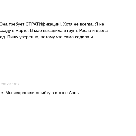
Она требует СТРАТИфикации!. Хотя не всегда. Я не
саду в марте. В мае высадила в грунт. Росла и цвела
год. Пишу уверенно, потому что сама садила и
Поставить оценку
 2012 в 18:50
ие. Мы исправили ошибку в статье Анны.
Поставить оценку