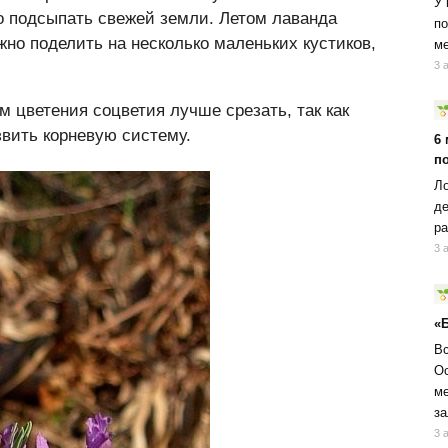
У 
но подсыпать свежей земли. Летом лаванда
по
жно поделить на несколько маленьких кустиков,
ме
3 
м цветения соцветия лучше срезать, так как
звить корневую систему.
6
п
Ло
де
ра
3 
«
Вс
Ос
ме
за
3 