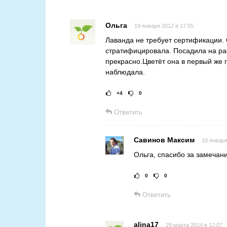
Ольга
19 января 2012 в 17:55
Лаванда не требует сертификации. 
стратифицировала. Посадила на рас
прекрасно.Цветёт она в первый же 
наблюдала.
+4
0
Рейтинг статьи:
Ответить
Савинов Максим
19 января
Ольга, спасибо за замечан
0
0
Рейтинг статьи:
Ответить
alina17
29 марта 2014 в 12:07