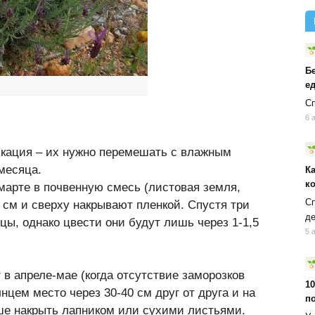
Б
ед
Сп
6 
кация – их нужно перемешать с влажным
 месяца.
К
к
марте в почвенную смесь (листовая земля,
Сп
,5 см и сверху накрывают пленкой. Спустя три
д
цы, однако цвести они будут лишь через 1-1,5
5 
в апреле-мае (когда отсутствие заморозков
10
нцем место через 30-40 см друг от друга и на
п
чше накрыть лапником или сухими листьями.