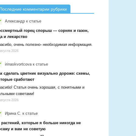
Последние комментарии рубрики
Александр
к статье
ессмертный горец спорыш — сорняк и газон,
а и лекарство
асибо, очень полезно- необходимая информация.
августа 2026
irinaskvortcova
к статье
ак сделать цветник визуально дороже: схемы,
оторые сработают
асибо! Статья очень хорошая, с понятными и
ельными советами!
августа 2026
Ирина С.
к статье
 растений, которые я больше никогда не
осажу и вам не советую