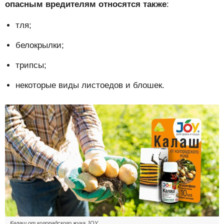
опасным вредителям относятся также
:
тля;
белокрылки;
трипсы;
некоторые виды листоедов и блошек.
Калаш от колорадского жука JOY