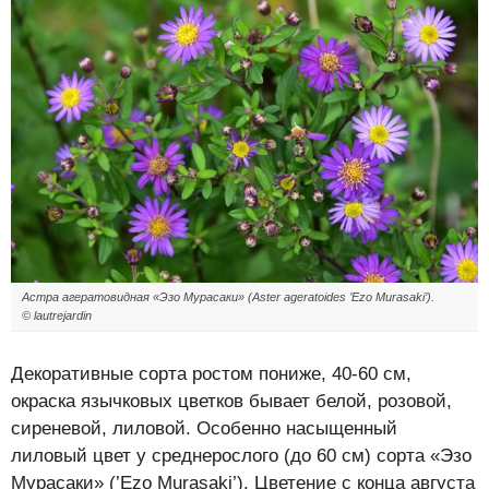
Астра агератовидная «Эзо Мурасаки» (Aster ageratoides ’Ezo Murasaki’).
© lautrejardin
Декоративные сорта ростом пониже, 40-60 см,
окраска язычковых цветков бывает белой, розовой,
сиреневой, лиловой. Особенно насыщенный
лиловый цвет у среднерослого (до 60 см) сорта «Эзо
Мурасаки» (’Ezo Murasaki’). Цветение с конца августа