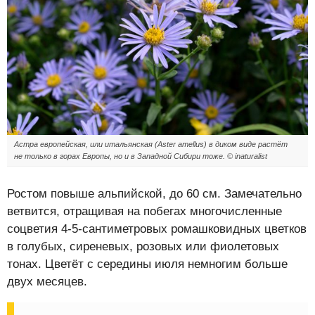
Астра европейская, или итальянская (Aster amellus) в диком виде растёт
не только в горах Европы, но и в Западной Сибири тоже. © inaturalist
Ростом повыше альпийской, до 60 см. Замечательно
ветвится, отращивая на побегах многочисленные
соцветия 4-5-сантиметровых ромашковидных цветков
в голубых, сиреневых, розовых или фиолетовых
тонах. Цветёт с середины июля немногим больше
двух месяцев.