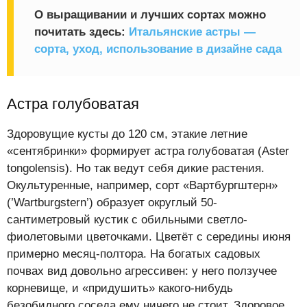
О выращивании и лучших сортах можно
почитать здесь:
Итальянские астры —
сорта, уход, использование в дизайне сада
Астра голубоватая
Здоровущие кусты до 120 см, этакие летние
«сентябринки» формирует астра голубоватая (Aster
tongolensis). Но так ведут себя дикие растения.
Окультуренные, например, сорт «Вартбургштерн»
(’Wartburgstern’) образует округлый 50-
сантиметровый кустик с обильными светло-
фиолетовыми цветочками. Цветёт с середины июня
примерно месяц-полтора. На богатых садовых
почвах вид довольно агрессивен: у него ползучее
корневище, и «придушить» какого-нибудь
безобидного соседа ему ничего не стоит. Здоровое