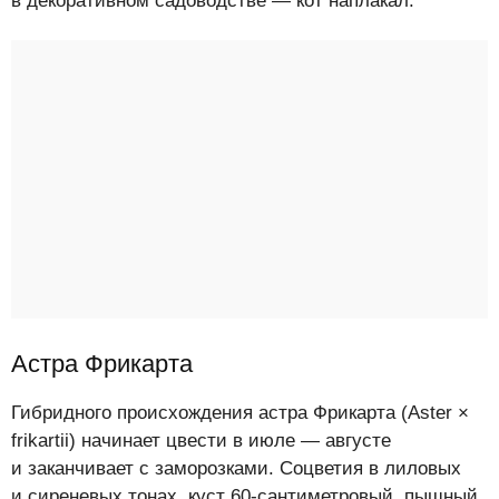
в декоративном садоводстве — кот наплакал.
Астра Фрикарта
Гибридного происхождения астра Фрикарта (Aster ×
frikartii) начинает цвести в июле — августе
и заканчивает с заморозками. Соцветия в лиловых
и сиреневых тонах, куст 60-сантиметровый, пышный.