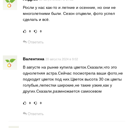
Росли у нас как-то и летние и осенние, но они не
многолетними были. Сезон отцвели, фото успел
сделать и всё.
0
0
Рейтинг статьи:
Поставить оце
Ответить
Валентина
20 августа 2024 в 9:02
В августе на рынке купила цветок.Сказали,что это
однолетняя астра.Сейчас посмотрела ваши фото,не
подходит цветок под них.Цветок высота 30 см.цветы
голубые,лепестки широкие,не такие узкие,как у
других.Сказали,размножается самосевом
0
0
Рейтинг статьи:
Поставить оце
Ответить