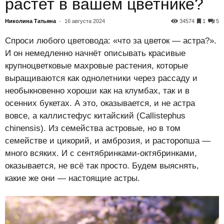
растет в вашем цветнике?
Николина Татьяна
-
16 августа 2024
34574
1
5
Спроси любого цветовода: «что за цветок — астра?».
И он немедленно начнёт описывать красивые
крупноцветковые махровые растения, которые
выращиваются как однолетники через рассаду и
необыкновенно хороши как на клумбах, так и в
осенних букетах. А это, оказывается, и не астра
вовсе, а каллистефус китайский (Callistephus
chinensis). Из семейства астровые, но в том
семействе и цикорий, и амброзия, и расторопша —
много всяких. И с сентябринками-октябринками,
оказывается, не всё так просто. Будем выяснять,
какие же они — настоящие астры.