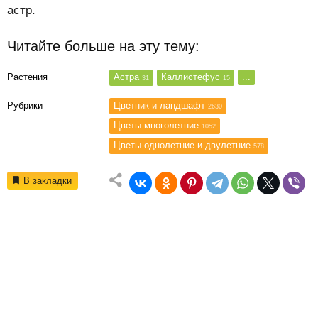
астр.
Читайте больше на эту тему:
Растения
Астра
Каллистефус
...
31
15
Рубрики
Цветник и ландшафт
2630
Цветы многолетние
1052
Цветы однолетние и двулетние
578
В закладки