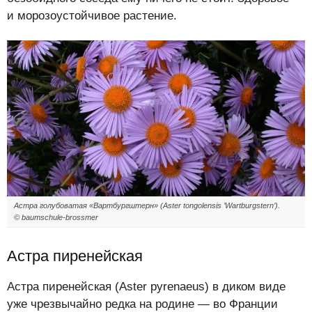
и морозоустойчивое растение.
Астра голубоватая «Вартбургштерн» (Aster tongolensis ’Wartburgstern’).
© baumschule-brossmer
Астра пиренейская
Астра пиренейская (Aster pyrenaeus) в диком виде
уже чрезвычайно редка на родине — во Франции