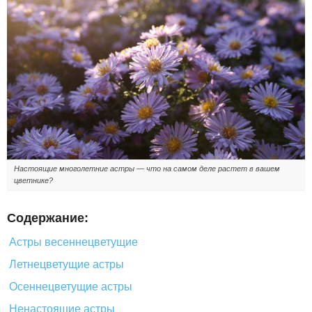
Настоящие многолетние астры — что на самом деле растет в вашем
цветнике?
Содержание:
Астры весеннецветущие
Летнецветущие астры
Осеннецветущие астры
Ненастоящие астры