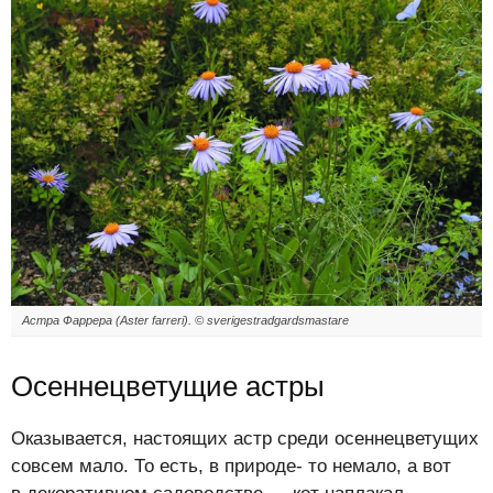
Астра Фаррера (Aster farreri). © sverigestradgardsmastare
Осеннецветущие астры
Оказывается, настоящих астр среди осеннецветущих
совсем мало. То есть, в природе- то немало, а вот