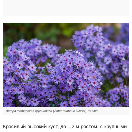
Астра татарская «Джиндал» (Aster tataricus ’Jindal’). © aiph
Красивый высокий куст, до 1,2 м ростом, с крупными