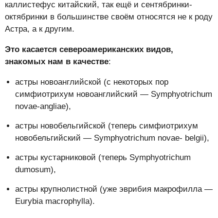
каллистефус китайский, так ещё и сентябринки-
октябринки в большинстве своём относятся не к роду
Астра, а к другим.
Это касается североамериканских видов,
знакомых нам в качестве
:
астры новоанглийской (с некоторых пор
симфиотрихум новоанглийский — Symphyotrichum
novae-angliae),
астры новобельгийской (теперь симфиотрихум
новобельгийский — Symphyotrichum novae- belgii),
астры кустарниковой (теперь Symphyotrichum
dumosum),
астры крупнолистной (уже эврибия макрофилла —
Eurybia macrophylla).