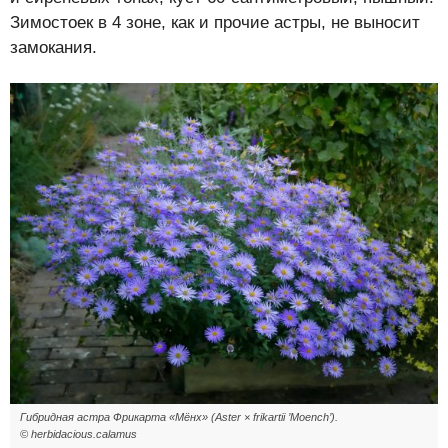
Зимостоек в 4 зоне, как и прочие астры, не выносит
замокания.
Гибридная астра Фрикарта «Мёнх» (Aster × frikartii ’Moench’).
© herbidacious.calamus