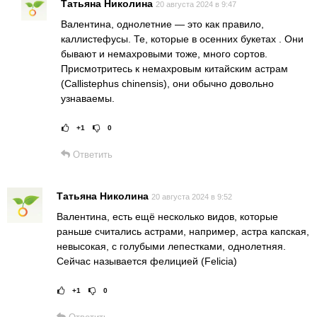
Татьяна Николина
20 августа 2024 в 9:47
Валентина, однолетние — это как правило,
каллистефусы. Те, которые в осенних букетах . Они
бывают и немахровыми тоже, много сортов.
Присмотритесь к немахровым китайским астрам
(Callistephus chinensis), они обычно довольно
узнаваемы.
+1
0
Рейтинг статьи:
Поставить оц
Ответить
Татьяна Николина
20 августа 2024 в 9:52
Валентина, есть ещё несколько видов, которые
раньше считались астрами, например, астра капская,
невысокая, с голубыми лепестками, однолетняя.
Сейчас называется фелицией (Felicia)
+1
0
Рейтинг статьи:
Поставить оце