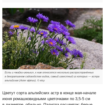
Есть и «майки-июньки», к ним относятся несколько распространённых
в декоративном садоводстве видов, самый известный из которых — астра
альпийская (Aster alpinus). © etsy
Цветут сорта альпийских астр в конце мая-начале
июня ромашковидными цветочками по 3,5-5 см
в диаметре, обильно. Палитра расцветок: белые,