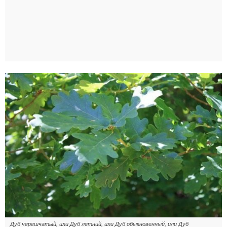
Дуб черешчатый, или Дуб летний, или Дуб обыкновенный, или Дуб