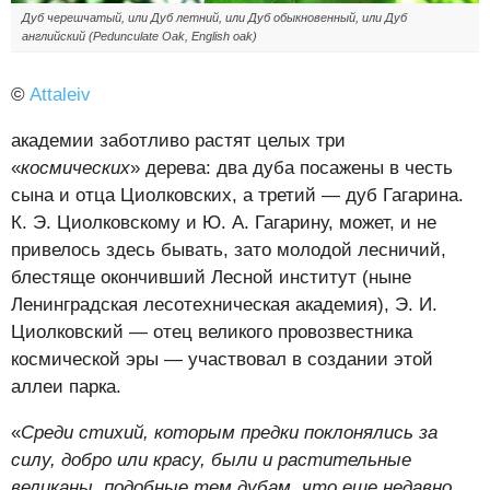
Дуб черешчатый, или Дуб летний, или Дуб обыкновенный, или Дуб
английский (Pedunculate Oak, English oak)
©
Attaleiv
академии заботливо растят целых три
«
космических
» дерева: два дуба посажены в честь
сына и отца Циолковских, а третий — дуб Гагарина.
К. Э. Циолковскому и Ю. А. Гагарину, может, и не
привелось здесь бывать, зато молодой лесничий,
блестяще окончивший Лесной институт (ныне
Ленинградская лесотехническая академия), Э. И.
Циолковский — отец великого провозвестника
космической эры — участвовал в создании этой
аллеи парка.
«
Среди стихий, которым предки поклонялись за
силу, добро или красу, были и растительные
великаны, подобные тем дубам, что еще недавно