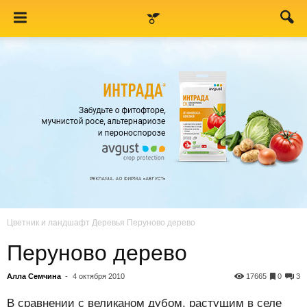
Цветник и ландшафт
Деревья
Перуново дерево
Перуново дерево
Алла Семчина
-
4 октября 2010
17665
0
3
В сравнении с великаном дубом, растущим в селе