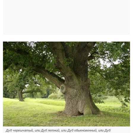
Дуб черешчатый, или Дуб летний, или Дуб обыкновенный, или Дуб