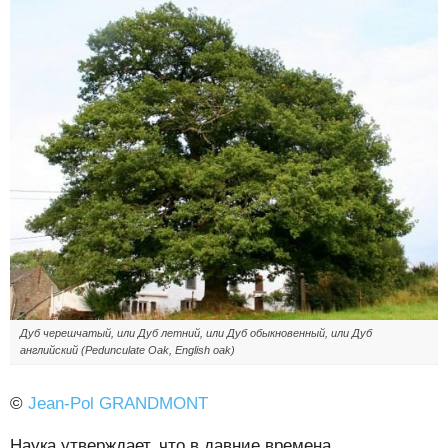
Дуб черешчатый, или Дуб летний, или Дуб обыкновенный, или Дуб
английский (Pedunculate Oak, English oak)
©
Jean-Pol GRANDMONT
Наука утверждает, что в давние времена