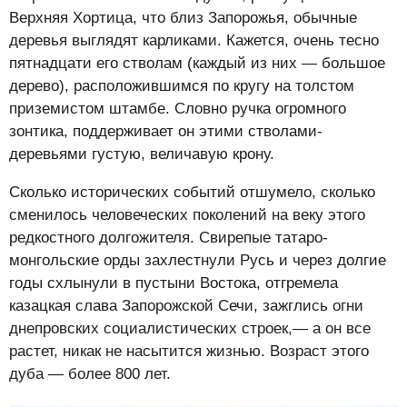
Верхняя Хортица, что близ Запорожья, обычные
деревья выглядят карликами. Кажется, очень тесно
пятнадцати его стволам (каждый из них — большое
дерево), расположившимся по кругу на толстом
приземистом штамбе. Словно ручка огромного
зонтика, поддерживает он этими стволами-
деревьями густую, величавую крону.
Сколько исторических событий отшумело, сколько
сменилось человеческих поколений на веку этого
редкостного долгожителя. Свирепые татаро-
монгольские орды захлестнули Русь и через долгие
годы схлынули в пустыни Востока, отгремела
казацкая слава Запорожской Сечи, зажглись огни
днепровских социалистических строек,— а он все
растет, никак не насытится жизнью. Возраст этого
дуба — более 800 лет.