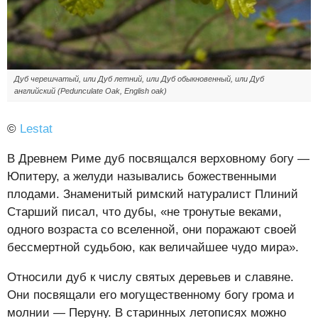
Дуб черешчатый, или Дуб летний, или Дуб обыкновенный, или Дуб
английский (Pedunculate Oak, English oak)
©
Lestat
В Древнем Риме дуб посвящался верховному богу —
Юпитеру, а желуди назывались божественными
плодами. Знаменитый римский натуралист Плиний
Старший писал, что дубы, «не тронутые веками,
одного возраста со вселенной, они поражают своей
бессмертной судьбою, как величайшее чудо мира».
Относили дуб к числу святых деревьев и славяне.
Они посвящали его могущественному богу грома и
молнии — Перуну. В старинных летописях можно