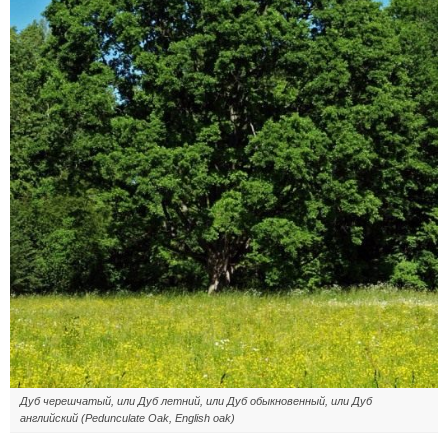
Дуб черешчатый, или Дуб летний, или Дуб обыкновенный, или Дуб
английский (Pedunculate Oak, English oak)