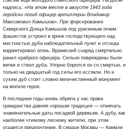
совсем еще молодого советского офицера. На доске
надпись: «
На этом месте в августе 1943 года
геройски погиб офицер артиллерии Владимир
Максимович Камышов
». При форсировании
Северского Донца Камышов под ураганным огнем
фашистов устроил в кроне господствующего над
местностью дуба наблюдательный пункт и отсюда
корректировал огонь. Вражеский снаряд смертельно
ранил храброго офицера. Сильно повреждены были
ветви и ствол дуба. Упорно боролся он со смертью, и
только на двадцатый год силы его иссякли. Но и
сухим дуб стоит словно величественный монумент
на могиле героя.
В последние годы вновь обрела у нас права
гражданства давняя хорошая традиция — отмечать
знаменательные даты посадкой деревьев. А дубу, как
наиболее чтимому лесному жителю, при этом
отдается предпочтение. В сердце Москвы — Кремле