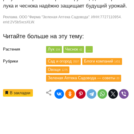
лука и чеснока надёжно защищает будущий урожай.
Реклама. ООО "Фирма "Зеленая Аптека Садовода". ИНН:7727110954.
erid:2VSb5xcsXLW.
Читайте больше на эту тему:
Растения
Лук
Чеснок
...
104
42
Рубрики
Сад и огород
Блоги компаний
3507
1451
Овощи
1275
Зеленая Аптека Садовода — советы
20
В закладки