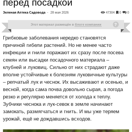
перед посадкой
Зеленая Аптека Садовода
-
28 мая 2026
47304
0
0
Этот материал размещён в
блоге компании
Грибковые заболевания нередко становятся
причиной гибели растений. Но не менее часто
инфекции и гнили поражают их сразу после посева
семян или высадки посадочного материала –
клубней и луковиц. Сильно от них страдают даже
вполне устойчивые к болезням луковичные культуры
– репчатый лук и чеснок. Их высаживают и осенью, и
весной, когда сама почва довольно сырая, а погода
резко и регулярно меняется от холода к теплу.
Зубчики чеснока и лук-севок в земле начинают
замокать, размягчаться и гнить. И мы уже теряем
урожай, ещё не дождавшись всходов.