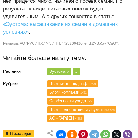
ней придётся много, начиная с посева семян. Но
результат в виде шикарных цветов будет
удивительным. А о других тонкостях в статье
«Эустома: выращивание из семян в домашних
условиях»
.
Реклама. АО "РУСИНХИМ". ИНН:7723200420. erid:2VSb5w7CaGY.
Читайте больше на эту тему:
Растения
Эустома
...
14
Рубрики
Цветник и ландшафт
2631
Блоги компаний
1451
Особенности ухода
725
Цветы однолетние и двулетние
578
АО «ГАРДЕН»
382
В закладки