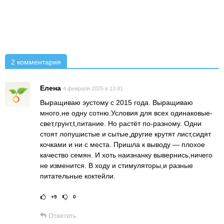
2 комментария
Елена
4 февраля 2025 в 13:41
Выращиваю эустому с 2015 года. Выращиваю
много,не одну сотню.Условия для всех одинаковые-
свет,грунт,t,питание. Но растёт по-разному. Одни
стоят лопушистые и сытые,другие крутят лист,сидят
кочками и ни с места. Пришла к выводу — плохое
качество семян. И хоть наизнанку вывернись,ничего
не изменится. В ходу и стимуляторы,и разные
питательные коктейли.
+9
0
Рейтинг статьи:
Поставить оце
Ответить