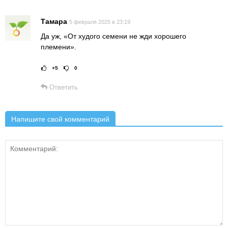
Тамара
5 февраля 2025 в 23:19
Да уж, «От худого семени не жди хорошего
племени».
+5
0
Рейтинг статьи:
Поставить оце
Ответить
Напишите свой комментарий