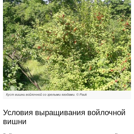
Куст вишни войлочной со зрелыми ягодами. © Pauk
Условия выращивания войлочной
вишни