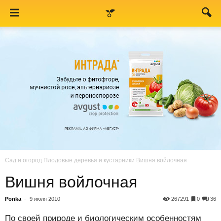
Сад и огород
Плодовые деревья и кустарники
Вишня войлочная
Вишня войлочная
Ponka
-
9 июля 2010
267291
0
36
По своей природе и биологическим особенностям