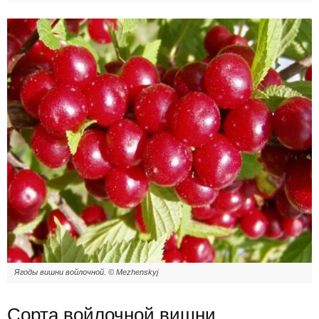
Ягоды вишни войлочной. © Mezhenskyj
Сорта войлочной вишни