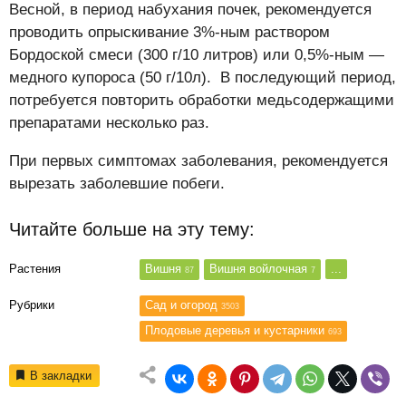
Весной, в период набухания почек, рекомендуется
проводить опрыскивание 3%-ным раствором
Бордоской смеси (300 г/10 литров) или 0,5%-ным —
медного купороса (50 г/10л). В последующий период,
потребуется повторить обработки медьсодержащими
препаратами несколько раз.
При первых симптомах заболевания, рекомендуется
вырезать заболевшие побеги.
Читайте больше на эту тему:
Растения
Вишня
Вишня войлочная
...
87
7
Рубрики
Сад и огород
3503
Плодовые деревья и кустарники
693
В закладки