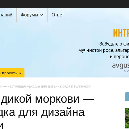
мпаний
Форумы
Ответ
 проекты
ви — настоящая находка для дизайна сада и кулинарии
 дикой моркови —
дка для дизайна
и