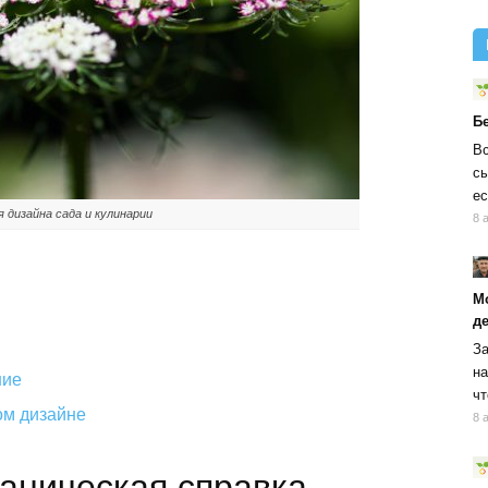
Б
Вс
сы
ес
 дизайна сада и кулинарии
8 
М
д
За
на
ние
чт
ом дизайне
8 
таническая справка