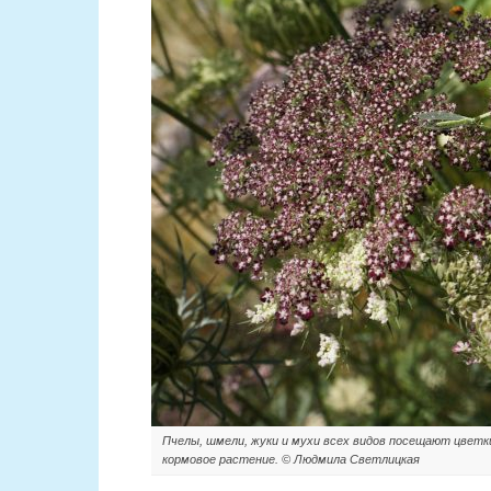
Пчелы, шмели, жуки и мухи всех видов посещают цветки
кормовое растение. © Людмила Светлицкая