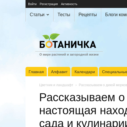
Войти
Регистрация
Активность
Статьи
Тесты
Рецепты
Блоги ко
О мире растений и загородной жизни
Главная
Алфавит
Календари
Специальные
Цветник и ландшафт
Рассказываем о дикой морко
Рассказываем о
настоящая нахо
сада и кулинари