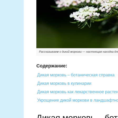
Рассказываем о дикой моркови — настоящая находка для
Содержание:
Дикая морковь – ботаническая справка
Дикая морковь в кулинарии
Дикая морковь как лекарственное расте
Укрощение дикой моркови в ландшафтн
Дикая морковь – бо