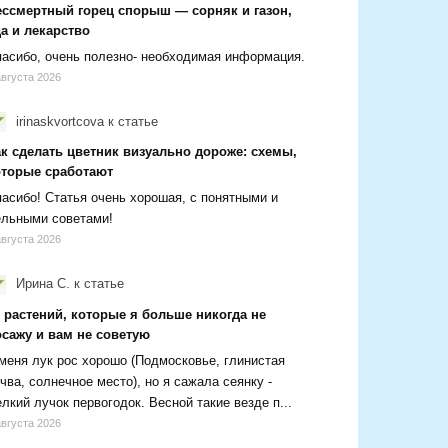
ессмертный горец спорыш — сорняк и газон,
а и лекарство
асибо, очень полезно- необходимая информация.
августа 2026
irinaskvortcova
к статье
ак сделать цветник визуально дороже: схемы,
оторые сработают
асибо! Статья очень хорошая, с понятными и
ельными советами!
августа 2026
Ирина С.
к статье
 растений, которые я больше никогда не
осажу и вам не советую
меня лук рос хорошо (Подмосковье, глинистая
чва, солнечное место), но я сажала сеянку -
лкий лучок первогодок. Весной такие везде п...
августа 2026