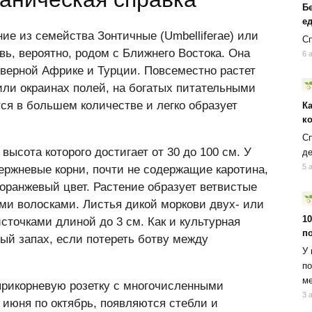
Б
ед
ние из семейства Зонтичные (Umbelliferae) или
Сп
вь, вероятно, родом с Ближнего Востока. Она
6 
еверной Африке и Турции. Повсеместно растет
 или окраинах полей, на богатых питательными
ся в большем количестве и легко образует
К
к
Сп
высота которого достигает от 30 до 100 см. У
д
5 
ержневые корни, почти не содержащие каротина,
оранжевый цвет. Растение образует ветвистые
ми волосками. Листья дикой моркови двух- или
10
сточками длиной до 3 см. Как и культурная
п
ый запах, если потереть ботву между
У 
по
ме
 прикорневую розетку с многочисленными
3 
 июня по октябрь, появляются стебли и