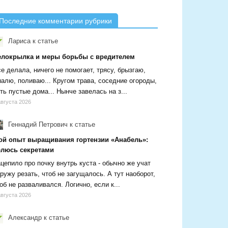
Последние комментарии рубрики
Лариса
к статье
елокрылка и меры борьбы с вредителем
е делала, ничего не помогает, трясу, брызгаю,
алю, поливаю... Кругом трава, соседние огороды,
ть пустые дома... Нынче завелась на з...
августа 2026
Геннадий Петрович
к статье
ой опыт выращивания гортензии «Анабель»:
елюсь секретами
цепило про почку внутрь куста - обычно же учат
ружу резать, чтоб не загущалось. А тут наоборот,
об не разваливался. Логично, если к...
августа 2026
Александр
к статье