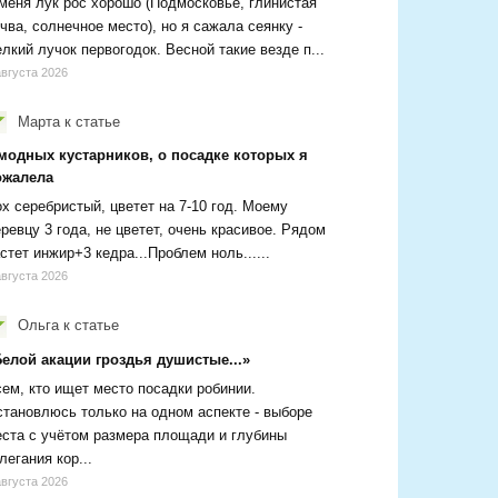
меня лук рос хорошо (Подмосковье, глинистая
чва, солнечное место), но я сажала сеянку -
лкий лучок первогодок. Весной такие везде п...
августа 2026
Марта
к статье
 модных кустарников, о посадке которых я
ожалела
х серебристый, цветет на 7-10 год. Моему
ревцу 3 года, не цветет, очень красивое. Рядом
стет инжир+3 кедра...Проблем ноль......
августа 2026
Ольга
к статье
Белой акации гроздья душистые...»
ем, кто ищет место посадки робинии.
тановлюсь только на одном аспекте - выборе
ста с учётом размера площади и глубины
легания кор...
августа 2026