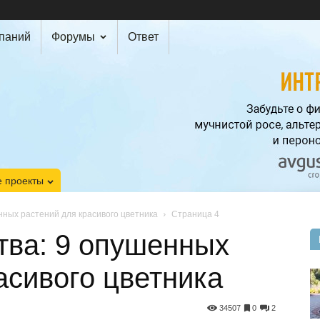
мпаний
Форумы
Ответ
 проекты
нных растений для красивого цветника
Страница 4
тва: 9 опушенных
асивого цветника
34507
0
2