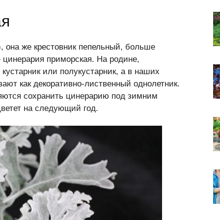
ая
), она же крестовник пепельный, больше
 цинерария приморская. На родине,
кустарник или полукустарник, а в наших
вают как декоративно-лиственный однолетник.
ряются сохранить цинерарию под зимним
цветет на следующий год.