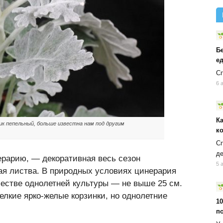
Б
ед
Сп
6 
К
ник пепельный, больше известна нам под другим
к
Сп
д
нерарию, — декоративная весь сезон
5 
ная листва. В природных условиях цинерария
ачестве однолетней культуры — не выше 25 см.
лкие ярко-желые корзинки, но однолетние
10
п