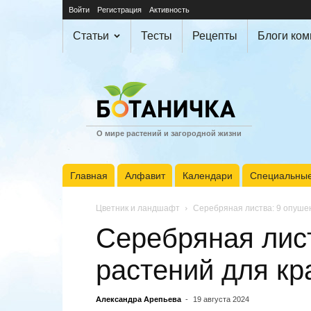
Войти
Регистрация
Активность
Статьи
Тесты
Рецепты
Блоги ко
О мире растений и загородной жизни
Главная
Алфавит
Календари
Специальные
Цветник и ландшафт
Серебряная листва: 9 опуше
Серебряная лис
растений для кр
Александра Арепьева
-
19 августа 2024