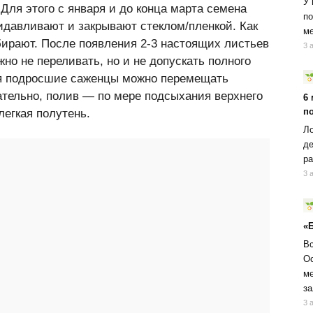
У 
Для этого с января и до конца марта семена
по
идавливают и закрывают стеклом/пленкой. Как
ме
бирают. После появления 2-3 настоящих листьев
3 
но не переливать, но и не допускать полного
ая подросшие саженцы можно перемещать
ательно, полив — по мере подсыхания верхнего
6
п
легкая полутень.
Ло
де
ра
3 
«
Вс
Ос
ме
за
3 