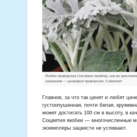
Якобея приморская (Jacobaea maritima), она же крестов
названием — цинерария приморская. © plantsam
Главное, за что так ценят и любят ци
густоопушенная, почти белая, кружев
может достигать 100 см в высоту, в к
Соцветия якобеи — многочисленные ме
экземпляры зацвести не успевают.