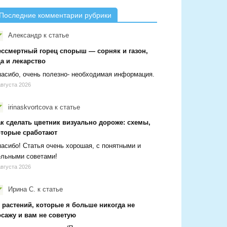
Последние комментарии рубрики
Александр
к статье
ессмертный горец спорыш — сорняк и газон,
а и лекарство
асибо, очень полезно- необходимая информация.
августа 2026
irinaskvortcova
к статье
ак сделать цветник визуально дороже: схемы,
оторые сработают
асибо! Статья очень хорошая, с понятными и
ельными советами!
августа 2026
Ирина С.
к статье
 растений, которые я больше никогда не
осажу и вам не советую