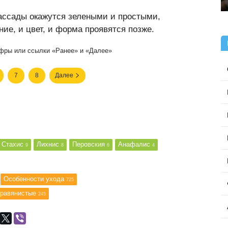
рассады окажутся зелеными и простыми,
ие, и цвет, и форма проявятся позже.
фры или ссылки «Ранее» и «Далее»
7
8
Далее
Стахис
Лихнис
Перовския
Анафалис
9
8
6
4
Особенности ухода
725
травянистые
245