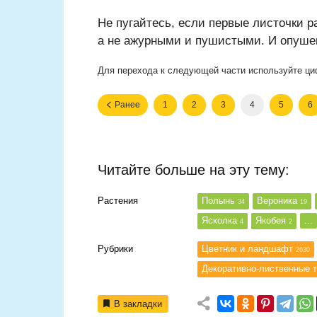
Не пугайтесь, если первые листочки 
а не ажурными и пушистыми. И опушен
Для перехода к следующей части используйте ци
Ранее
1
2
3
4
5
6
Читайте больше на эту тему:
Растения
Полынь
Вероника
34
19
Ясколка
Якобея
...
4
2
Рубрики
Цветник и ландшафт
2630
Декоративно-лиственные 
В закладки