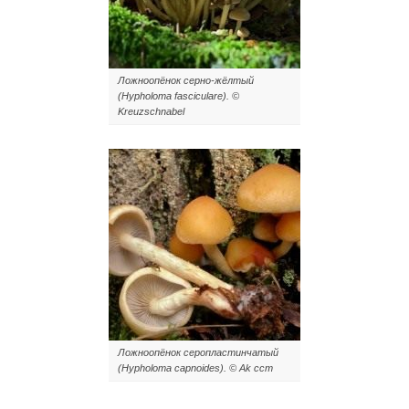
Ложноопёнок серно-жёлтый
(Hypholoma fasciculare). ©
Kreuzschnabel
Ложноопёнок серопластинчатый
(Hypholoma capnoides). ©
Ak ccm