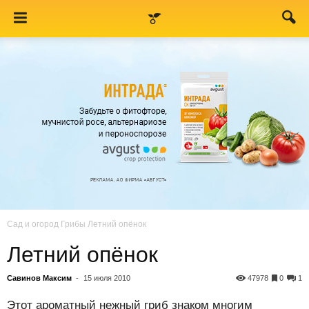
Сад и огород
Грибы
Летний опёнок
Летний опёнок
Савинов Максим
-
15 июля 2010
47978
0
1
Этот ароматный нежный гриб знаком многим