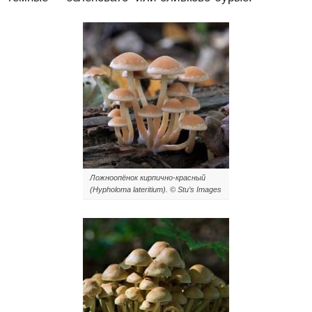
Ложноопёнок кирпично-красный
(Hypholoma lateritium). ©
Stu’s Images