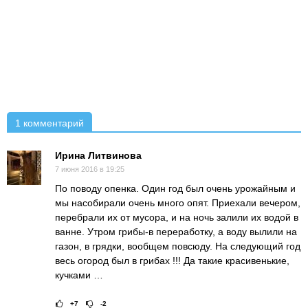
1 комментарий
Ирина Литвинова
7 июня 2016 в 19:25
По поводу опенка. Один год был очень урожайным и
мы насобирали очень много опят. Приехали вечером,
перебрали их от мусора, и на ночь залили их водой в
ванне. Утром грибы-в переработку, а воду вылили на
газон, в грядки, вообщем повсюду. На следующий год
весь огород был в грибах !!! Да такие красивенькие,
кучками …
+7
-2
Рейтинг статьи:
Поставить оце