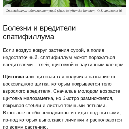
Спатифиллум обильноцветущий (Spathiphyllum floribundum). © Snapshooter46
Болезни и вредители
спатифиллума
Если воздух вокруг растения сухой, а полив
недостаточный, спатифиллум может поражаться
вредителями – тлёй, щитовкой и паутинным клещом.
Щитовка
или щитовая тля получила название от
восковидного щитка, которым покрывается тело
взрослого вредителя. Сначала в молодом возрасте
щитовка малозаметна, но быстро размножается,
покрывая стебли и листья тёмными пятнами.
Взрослые особи неподвижны и сидят под щитками,
из-под которых выползают личинки и расползаются
по всему растению.