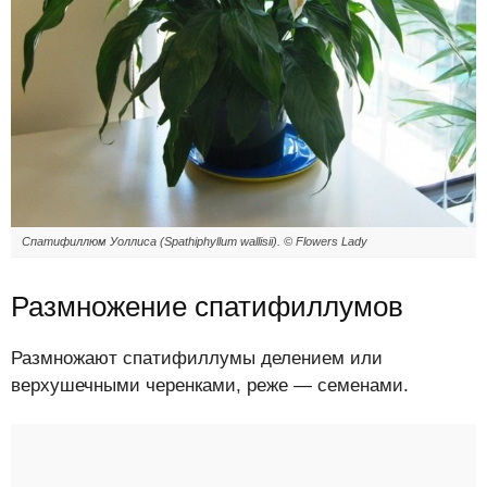
Спатифиллюм Уоллиса (Spathiphyllum wallisii). © Flowers Lady
Размножение спатифиллумов
Размножают спатифиллумы делением или
верхушечными черенками, реже — семенами.