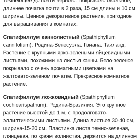
темнеющее до почти черного. Покрывало овальное,
длиннее початка почти в 2 раза, 15 см длины и 10 см
ширины. Ценное декоративное растение, пригодное
для выращивания в комнатах.
Спатифиллум каннолистный
(Spathiphyllum
cannifolium). Родина-Венесуэла, Гвиана, Таиланд.
Растение с крупными ярко-зелеными яйцевидными
листьями, похожими на листья канны. Бело-зеленое
покрывало с очень ароматными цветками на
желтовато-зеленом початке. Прекрасное комнатное
растение.
Спатифиллум ложковидный
(Spathiphyllum
cochlearispathum). Родина-Бразилия. Это крупное
растение высотой до 1 м, с продолговато-
эллиптическими листьями. Длина листьев 30-40 см,
ширина-15-20 см. Пластинка листа темно-зеленая,
глянцевая, по краям волнистая, держится на длинном