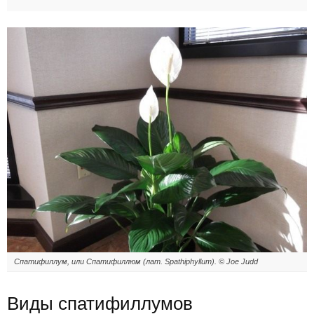
Спатифиллум, или Спатифиллюм (лат. Spathiphyllum). © Joe Judd
Виды спатифиллумов