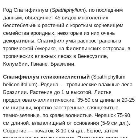
Род Спатифиллум (
Spathiphyllum
), по последним
данным, объединяет 45 видов многолетних
бесстебельных растений с коротким корневищем
семейства ароидных, некоторые из них очень
декоративны. Спатифиллумы распространены в
тропической Америке, на Филиппинских островах, в
тропических влажных лесах в Венесуэлле,
Колумбии, Гвиане, Бразилии.
Спатифиллум геликониелистный
(Spathiphyllum
heliconiifolium). Родина — тропические влажные леса
Бразилии. Растения до 1 м высотой. Листья
продолговато-эллиптические, 35-50 см длины и 20-25
см ширины, коротко заостренные, глянцевитые,
темно-зеленые, по краям волнистые. Черешок 75-90
см длиной, влагалищный от основания (5-9 см дл.).
Соцветие — початок, 8-10 см дл., белое, затем