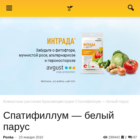
Комнатные растения
Красивоцветущие
Спатифиллум — белый парус
Спатифиллум — белый
парус
Ponka
-
23 января 2010
299443
2
97