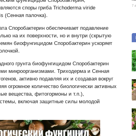
ческим фунгицидом Споробактерин,
7 
ляются споры гриба Trichoderma viride
is (Сенная палочка).
ата Споробактерин обеспечивает подавление
лько на их поверхности, но и внутри (скрытую
семян биофунгицидом Споробактерин ускоряет
олочкой.
адного грунта биофунгицидом Споробактерин
ми микроорганизмами. Триходерма и Сенная
генов, активно подавляя их и создавая вокруг
ляя огромное количество биологически активных
ые вещества, фитогормоны и т.п.),
истемы, включая защитные силы молодой