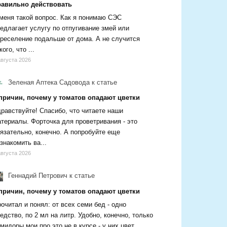
равильно действовать
меня такой вопрос. Как я понимаю СЭС
едлагает услугу по отпугивание змей или
реселение подальше от дома. А не случится
кого, что ...
августа 2026
Зеленая Аптека Садовода
к статье
 причин, почему у томатов опадают цветки
равствуйте! Спасибо, что читаете наши
териалы. Форточка для проветривания - это
язательно, конечно. А попробуйте еще
знакомить ва...
августа 2026
Геннадий Петрович
к статье
 причин, почему у томатов опадают цветки
очитал и понял: от всех семи бед - одно
едство, по 2 мл на литр. Удобно, конечно, только
мидоры мои про это не в курсе - у них цвет...