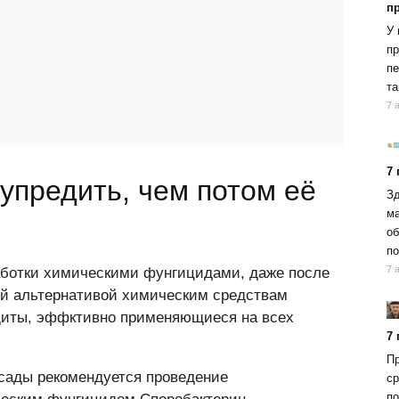
п
У 
пр
пе
та
7 
7
упредить, чем потом её
Зд
ма
об
по
7 
аботки химическими фунгицидами, даже после
ой альтернативой химическим средствам
щиты, эффктивно применяющиеся на всех
7
Пр
сады рекомендуется проведение
ср
по