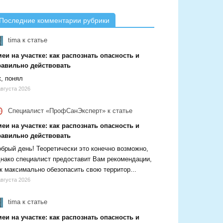
Последние комментарии рубрики
tima
к статье
еи на участке: как распознать опасность и
равильно действовать
, понял
августа 2026
Специалист «ПрофСанЭксперт»
к статье
еи на участке: как распознать опасность и
равильно действовать
брый день! Теоретически это конечно возможно,
нако специалист предоставит Вам рекомендации,
к максимально обезопасить свою территор...
августа 2026
tima
к статье
еи на участке: как распознать опасность и