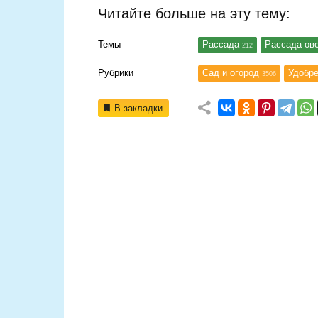
Читайте больше на эту тему:
Темы
Рассада
Рассада о
212
Рубрики
Сад и огород
Удобре
3506
В закладки