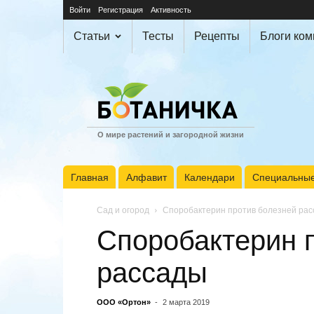
Войти
Регистрация
Активность
Статьи
Тесты
Рецепты
Блоги ко
О мире растений и загородной жизни
Главная
Алфавит
Календари
Специальные
Сад и огород
Споробактерин против болезней ра
Споробактерин 
рассады
ООО «Ортон»
-
2 марта 2019