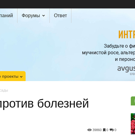
мпаний
Форумы
Ответ
 проекты
ссады
против болезней
39860
0
0