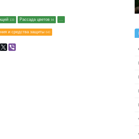
вощей
Рассада цветов
...
133
94
ния и средства защиты
640