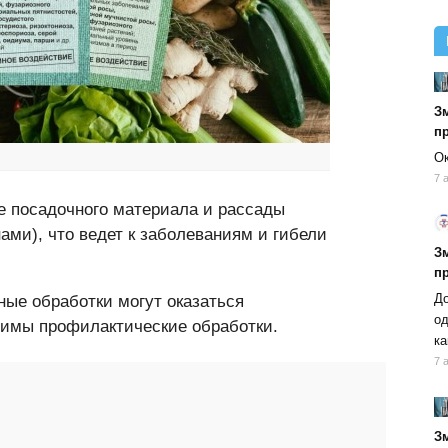
Зм
п
Ок
7 
е посадочного материала и рассады
ми), что ведет к заболеваниям и гибели
Зм
п
До
ные обработки могут оказаться
од
имы профилактические обработки.
ка
7 
Зм