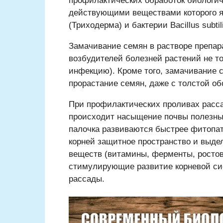
профилактических обработок биологи
действующими веществами которого яв
(Триходерма) и бактерии Bacillus subtil
Замачивание семян в растворе препар
возбудителей болезней растений не то
инфекцию). Кроме того, замачивание 
прорастание семян, даже с толстой об
При профилактических проливах расс
происходит насыщение почвы полезны
палочка развиваются быстрее фитопато
корней защитное пространство и выде
веществ (витамины, ферменты, ростов
стимулирующие развитие корневой с
рассады.