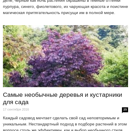
деле, чёрные как ночь растения окрашены в темные оттенки
пурпура, синего, фиолетового, их чарующая красота и поистине
магическая притягательность присущи им в полной мере.
Самые необычные деревья и кустарники
для сада
17 сентября 2016
25
Каждый садовод мечтает сделать свой сад неповторимым и
уникальным. Нестандартный подход в подборе растений в этом
вопросе столь же эффективен, как и выбор необычного стиля