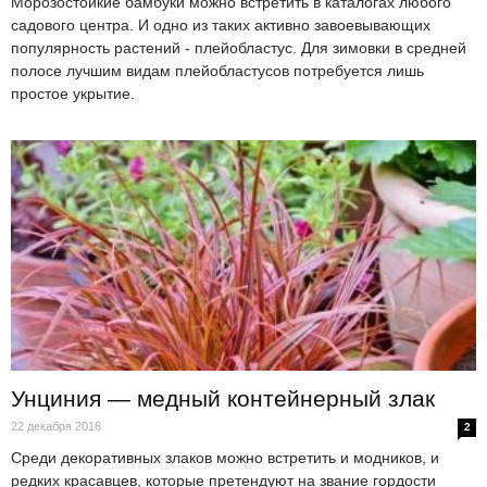
Морозостойкие бамбуки можно встретить в каталогах любого
садового центра. И одно из таких активно завоевывающих
популярность растений - плейобластус. Для зимовки в средней
полосе лучшим видам плейобластусов потребуется лишь
простое укрытие.
Унциния — медный контейнерный злак
22 декабря 2016
2
Среди декоративных злаков можно встретить и модников, и
редких красавцев, которые претендуют на звание гордости