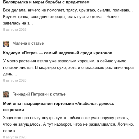
Белокрылка и меры борьбы с вредителем
Все делала, ничего не помогает, трясу, брызгаю, сыалю, поливаю...
Кругом трава, соседние огороды, есть пустые дома... Нынче
завелась на з...
8 августа 2026
Милена
к статье
Кодиеум «Петра» — самый надежный среди кротонов
У моего растения взяла уже взрослым хорошим, а сейчас уныло
поникли листья. В квартире сухо, хоть и опрыскиваю растение через
день....
8 августа 2026
Геннадий Петрович
к статье
Мой опыт выращивания гортензии «Анабель»: делюсь
секретами
Зацепило про почку внутрь куста - обычно же учат наружу резать,
чтоб не загущалось. А тут наоборот, чтоб не разваливался. Логично,
если к...
8 августа 2026