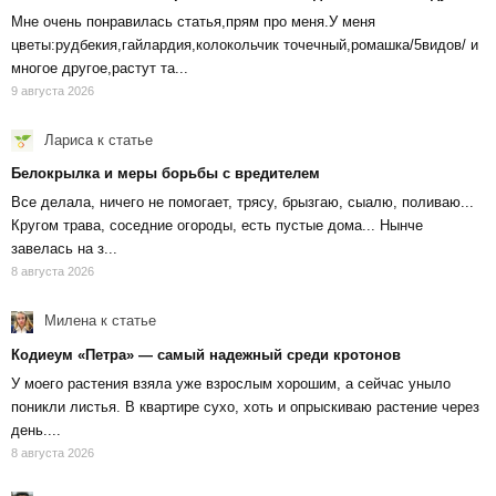
Мне очень понравилась статья,прям про меня.У меня
цветы:рудбекия,гайлардия,колокольчик точечный,ромашка/5видов/ и
многое другое,растут та...
9 августа 2026
Лариса
к статье
Белокрылка и меры борьбы с вредителем
Все делала, ничего не помогает, трясу, брызгаю, сыалю, поливаю...
Кругом трава, соседние огороды, есть пустые дома... Нынче
завелась на з...
8 августа 2026
Милена
к статье
Кодиеум «Петра» — самый надежный среди кротонов
У моего растения взяла уже взрослым хорошим, а сейчас уныло
поникли листья. В квартире сухо, хоть и опрыскиваю растение через
день....
8 августа 2026