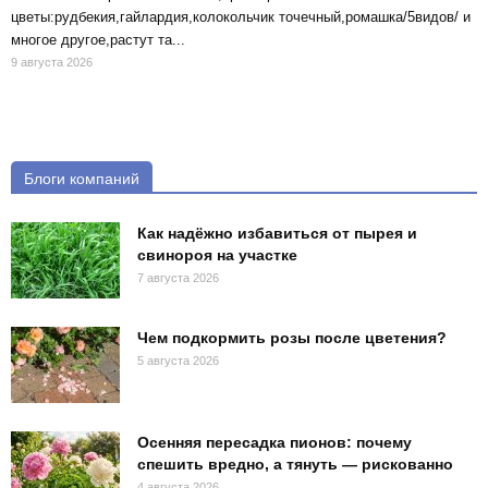
цветы:рудбекия,гайлардия,колокольчик точечный,ромашка/5видов/ и
многое другое,растут та...
9 августа 2026
Блоги компаний
Как надёжно избавиться от пырея и
свинороя на участке
7 августа 2026
Чем подкормить розы после цветения?
5 августа 2026
Осенняя пересадка пионов: почему
спешить вредно, а тянуть — рискованно
4 августа 2026