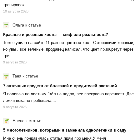
тренировок....
10 августа 2026
Ольга
к статье
Красные и розовые хосты — миф или реальность?
Тоже купила на сайте 11 разных цветных хост. С хорошими корнями,
но увы , все зеленые. продавец написал, что цвет приобретут через
три ...
9 августа 2026
Таня
к статье
7 аптечных средств от болезней и вредителей растений
Я поливаю по листьям 1ч\л на ведро, все прекрасно переносят. Две
ложки пока не пробовала....
9 августа 2026
Елена
к статье
5 многолетников, которыми я заменила однолетники в саду
Мне очень понравилась статья,прям про меня.У меня