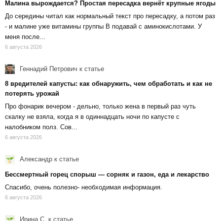
Малина вырождается? Простая пересадка вернёт крупные ягоды
До середины читал как нормальный текст про пересадку, а потом раз
- и малине уже витамины группы В подавай с аминокислотами. У
меня после...
6 августа 2026
Геннадий Петрович
к статье
8 вредителей капусты: как обнаружить, чем обработать и как не
потерять урожай
Про фонарик вечером - дельно, только жена в первый раз чуть
скалку не взяла, когда я в одиннадцать ночи по капусте с
налобником полз. Сов...
6 августа 2026
Александр
к статье
Бессмертный горец спорыш — сорняк и газон, еда и лекарство
Спасибо, очень полезно- необходимая информация.
6 августа 2026
Ирина С.
к статье