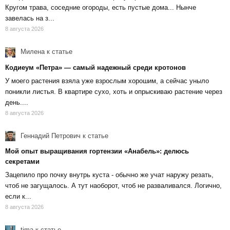
Кругом трава, соседние огороды, есть пустые дома... Нынче
завелась на з...
8 августа 2026
Милена
к статье
Кодиеум «Петра» — самый надежный среди кротонов
У моего растения взяла уже взрослым хорошим, а сейчас уныло
поникли листья. В квартире сухо, хоть и опрыскиваю растение через
день....
8 августа 2026
Геннадий Петрович
к статье
Мой опыт выращивания гортензии «Анабель»: делюсь
секретами
Зацепило про почку внутрь куста - обычно же учат наружу резать,
чтоб не загущалось. А тут наоборот, чтоб не разваливался. Логично,
если к...
8 августа 2026
tima
к статье