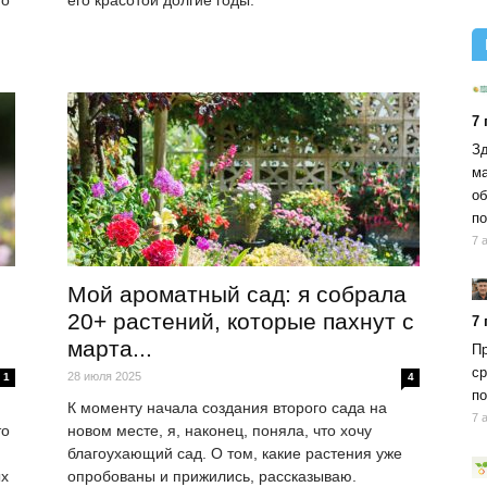
но
его красотой долгие годы.
7
Зд
ма
об
по
7 
Мой ароматный сад: я собрала
20+ растений, которые пахнут с
7
марта...
Пр
ср
28 июля 2025
1
4
по
К моменту начала создания второго сада на
7 
то
новом месте, я, наконец, поняла, что хочу
благоухающий сад. О том, какие растения уже
ых
опробованы и прижились, рассказываю.