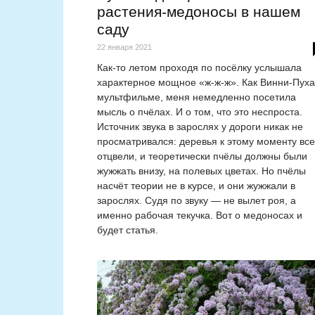
растения-медоносы в нашем
саду
22 января 2021
Как-то летом проходя по посёлку услышала
характерное мощное «ж-ж-ж». Как Винни-Пуха
мультфильме, меня немедленно посетила
мысль о пчёлах. И о том, что это неспроста.
Источник звука в зарослях у дороги никак не
просматривался: деревья к этому моменту все
отцвели, и теоретически пчёлы должны были
жужжать внизу, на полевых цветах. Но пчёлы
насчёт теории не в курсе, и они жужжали в
зарослях. Судя по звуку — не вылет роя, а
именно рабочая текучка. Вот о медоносах и
будет статья.