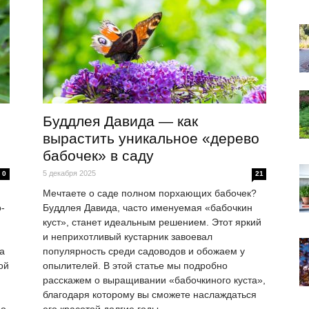
Буддлея Давида — как
вырастить уникальное «дерево
бабочек» в саду
5 декабря 2025
0
21
Мечтаете о саде полном порхающих бабочек?
-
Буддлея Давида, часто именуемая «бабочкин
куст», станет идеальным решением. Этот яркий
и неприхотливый кустарник завоевал
а
популярность среди садоводов и обожаем у
ой
опылителей. В этой статье мы подробно
расскажем о выращивании «бабочкиного куста»,
благодаря которому вы сможете наслаждаться