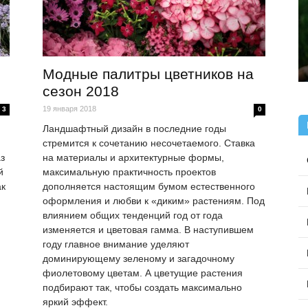
Модные палитры цветников на
сезон 2018
19 января 2018
3
0
Ландшафтный дизайн в последние годы
стремится к сочетанию несочетаемого. Ставка
з
на материалы и архитектурные формы,
й
максимальную практичность проектов
ак
дополняется настоящим бумом естественного
оформления и любви к «диким» растениям. Под
влиянием общих тенденций год от года
изменяется и цветовая гамма. В наступившем
году главное внимание уделяют
доминирующему зеленому и загадочному
фиолетовому цветам. А цветущие растения
подбирают так, чтобы создать максимально
яркий эффект.