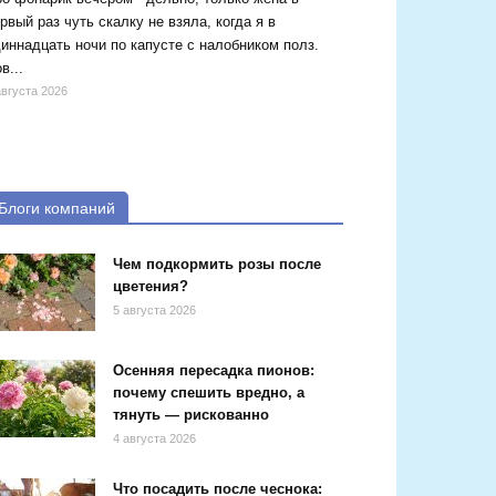
рвый раз чуть скалку не взяла, когда я в
иннадцать ночи по капусте с налобником полз.
в...
августа 2026
Блоги компаний
Чем подкормить розы после
цветения?
5 августа 2026
Осенняя пересадка пионов:
почему спешить вредно, а
тянуть — рискованно
4 августа 2026
Что посадить после чеснока: