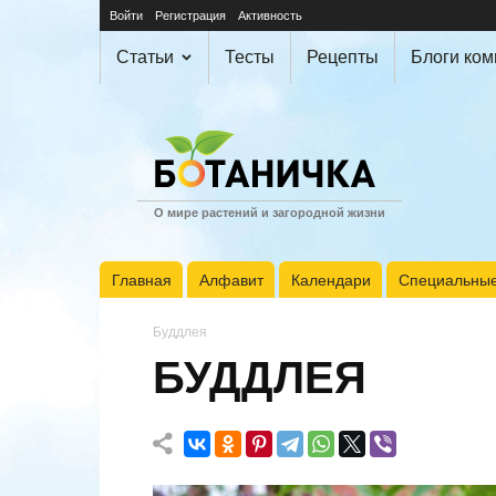
Войти
Регистрация
Активность
Статьи
Тесты
Рецепты
Блоги ко
О мире растений и загородной жизни
Главная
Алфавит
Календари
Специальные
Буддлея
БУДДЛЕЯ