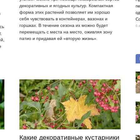
декоративных и ягодных культур. Компактная
пе
форма этих растений позволяет им хорошо
од
я
себя чувствовать в контейнерах, вазонах и
Со
горшках. В течение сезона их можно будет
6 
сь
перемещать с места на место, оживляя зону
,
патио и придавая ей «вторую жизнь».
й,
е
Какие декоративные кустарники