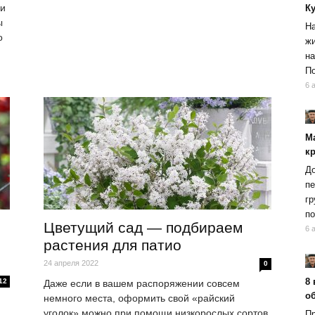
ни
К
ы
На
о
жи
на
По
6 
М
к
До
пе
гр
по
Цветущий сад — подбираем
6 
растения для патио
24 апреля 2022
0
8 
12
Даже если в вашем распоряжении совсем
об
немного места, оформить свой «райский
уголок» можно при помощи низкорослых сортов
Пр