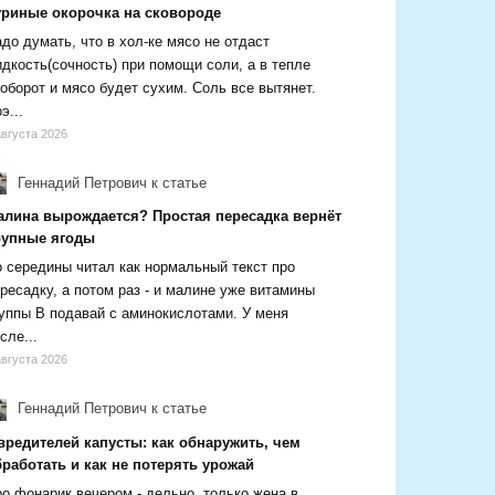
уриные окорочка на сковороде
до думать, что в хол-ке мясо не отдаст
дкость(сочность) при помощи соли, а в тепле
оборот и мясо будет сухим. Соль все вытянет.
э...
августа 2026
Геннадий Петрович
к статье
алина вырождается? Простая пересадка вернёт
рупные ягоды
 середины читал как нормальный текст про
ресадку, а потом раз - и малине уже витамины
уппы В подавай с аминокислотами. У меня
сле...
августа 2026
Геннадий Петрович
к статье
вредителей капусты: как обнаружить, чем
работать и как не потерять урожай
о фонарик вечером - дельно, только жена в