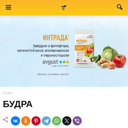
Будра
БУДРА