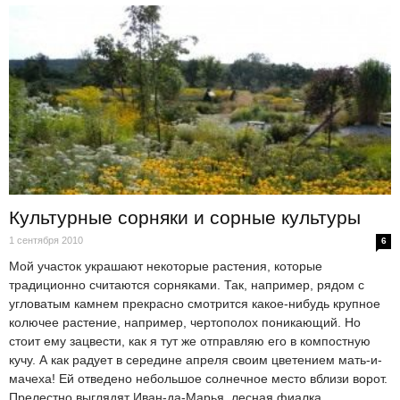
Культурные сорняки и сорные культуры
1 сентября 2010
6
Мой участок украшают некоторые растения, которые
традиционно считаются сорняками. Так, например, рядом с
угловатым камнем прекрасно смотрится какое-нибудь крупное
колючее растение, например, чертополох поникающий. Но
стоит ему зацвести, как я тут же отправляю его в компостную
кучу. А как радует в середине апреля своим цветением мать-и-
мачеха! Ей отведено небольшое солнечное место вблизи ворот.
Прелестно выглядят Иван-да-Марья, лесная фиалка