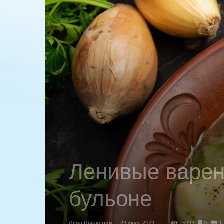
Ленивые варен
бульоне
Лена Цынкевич
-
23 июня 2023
15993
0
1