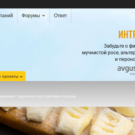
мпаний
Форумы
Ответ
 проекты
ареники с творогом и картофелем в бульоне