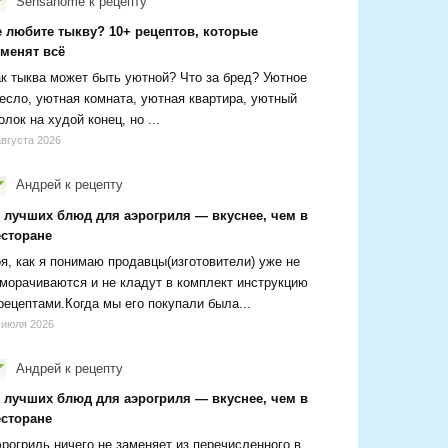
Sensanome
к рецепту
е любите тыкву? 10+ рецептов, которые
зменят всё
к тыква может быть уютной? Что за бред? Уютное
есло, уютная комната, уютная квартира, уютный
олок на худой конец, но ...
августа 2026
Андрей
к рецепту
0 лучших блюд для аэрогриля — вкуснее, чем в
есторане
я, как я понимаю продавцы(изготовители) уже не
морачиваются и не кладут в комплект инструкцию
рецептами.Когда мы его покупали была...
 июля 2026
Андрей
к рецепту
0 лучших блюд для аэрогриля — вкуснее, чем в
есторане
рогриль ничего не заменяет из перечисленного в