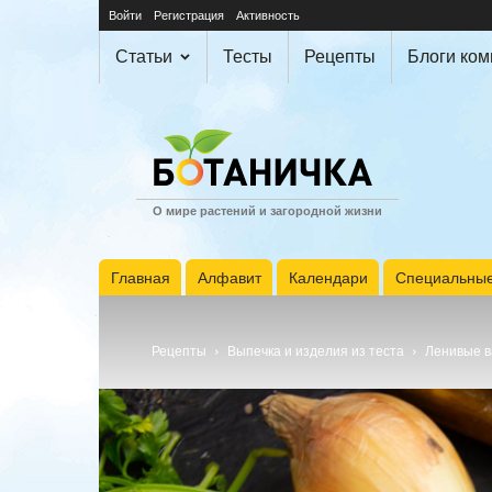
Войти
Регистрация
Активность
Статьи
Тесты
Рецепты
Блоги ко
О мире растений и загородной жизни
Главная
Алфавит
Календари
Специальные
Рецепты
Выпечка и изделия из теста
Ленивые в