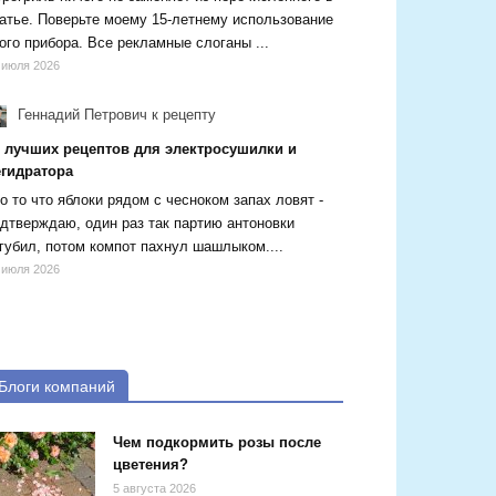
атье. Поверьте моему 15-летнему использование
ого прибора. Все рекламные слоганы ...
 июля 2026
Геннадий Петрович
к рецепту
5 лучших рецептов для электросушилки и
егидратора
о то что яблоки рядом с чесноком запах ловят -
дтверждаю, один раз так партию антоновки
губил, потом компот пахнул шашлыком....
 июля 2026
Блоги компаний
Чем подкормить розы после
цветения?
5 августа 2026