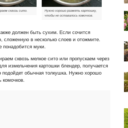
раем сквозь сито.
Нужно хорошо размять картошку,
чтобы не оставалось комочков.
 также должен быть сухим. Если сочится
ю, сложенную в несколько слоев и отожмите.
е понадобится муки.
ираем сквозь мелкое сито или пропускаем через
для измельчения картошки блендер, получается
то подойдет обычная толкушка. Нужно хорошо
ь комочков.