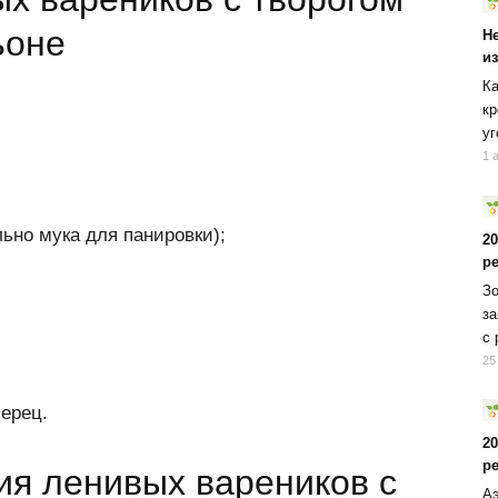
ьоне
Н
и
Ка
кр
уг
1 
ьно мука для панировки);
2
р
Зо
за
с 
25
перец.
2
р
ия ленивых вареников с
Аэ