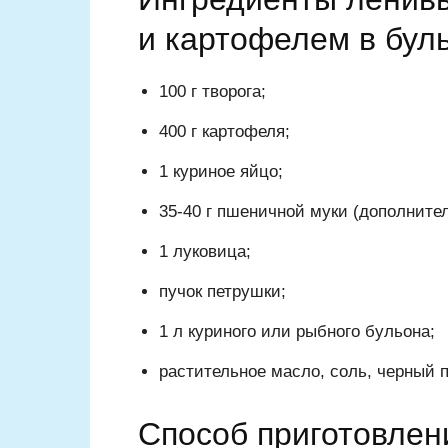
и картофелем в бул
100 г творога;
400 г картофеля;
1 куриное яйцо;
35-40 г пшеничной муки (дополнител
1 луковица;
пучок петрушки;
1 л куриного или рыбного бульона;
растительное масло, соль, черный 
Способ приготовлен