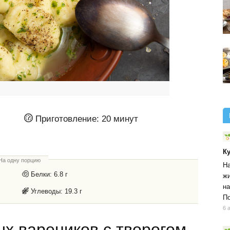
Приготовление:
20 минут
К
На одну порцию
На
Белки:
6.8 г
жи
на
Углеводы:
19.3 г
По
6 
х вареников с творогом