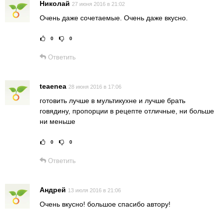
Николай
27 июня 2016 в 21:02
Очень даже сочетаемые. Очень даже вкусно.
0
0
Рейтинг статьи:
Поставить оце
Ответить
teaenea
28 июня 2016 в 17:06
готовить лучше в мультикухне и лучше брать
говядину, пропорции в рецепте отличные, ни больше
ни меньше
0
0
Рейтинг статьи:
Поставить оце
Ответить
Андрей
13 июля 2016 в 21:06
Очень вкусно! большое спасибо автору!