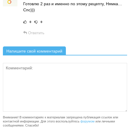
Готовлю 2 раз и именно по этому рецепту, Нямка…
Спс)))
0
0
Рейтинг статьи:
Поставить оце
Ответить
Напишите свой комментарий
Внимание! В комментариях к материалам запрещена публикация ссылок или
контактной информации. Для этого воспользуйтесь
форумом
или личными
сообщениями. Спасибо!