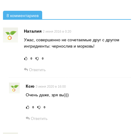
8 комментариев
Наталия
2 июня 2016 в 0:20
Ужас, совершенно не сочетаемые друг с другом
ингридиенты: чернослив и морковь!
0
0
Рейтинг статьи:
Поставить оце
Ответить
Ксю
3 июня 2020 в 16:00
Очень даже, зря вы)))
0
0
Рейтинг статьи:
Поставить оц
Ответить