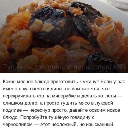
Тушёная говядина с черносливом
Юлия Савва
-
26 ноября 2014
166830
1
8
Какое мясное блюдо приготовить к ужину? Если у вас
имеется кусочек говядины, но вам кажется, что
перекручивать его на мясорубке и делать котлеты —
слишком долго, а просто тушить мясо в луковой
подливе — чересчур просто, давайте освоим новое
блюдо. Попробуйте тушёную говядину с
черносливом — этот несложный, но изысканный