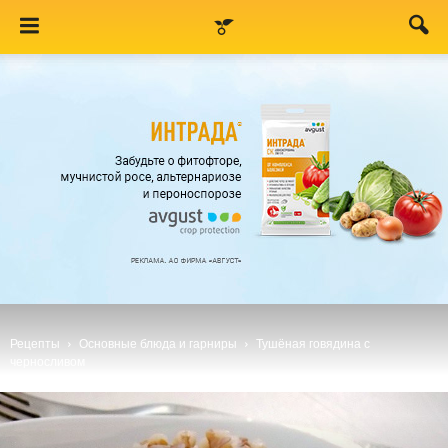
Рецепты
Основные блюда и гарниры
Тушёная говядина с
черносливом