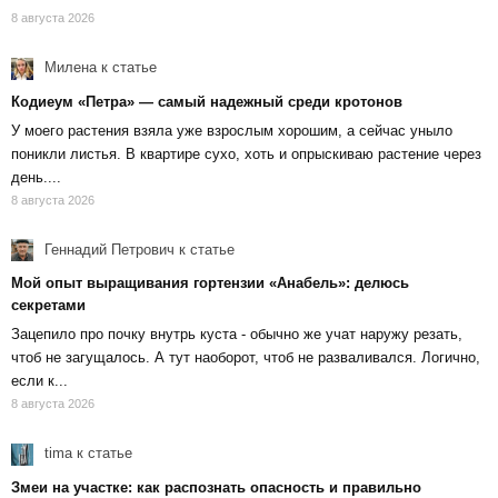
8 августа 2026
Милена
к статье
Кодиеум «Петра» — самый надежный среди кротонов
У моего растения взяла уже взрослым хорошим, а сейчас уныло
поникли листья. В квартире сухо, хоть и опрыскиваю растение через
день....
8 августа 2026
Геннадий Петрович
к статье
Мой опыт выращивания гортензии «Анабель»: делюсь
секретами
Зацепило про почку внутрь куста - обычно же учат наружу резать,
чтоб не загущалось. А тут наоборот, чтоб не разваливался. Логично,
если к...
8 августа 2026
tima
к статье
Змеи на участке: как распознать опасность и правильно