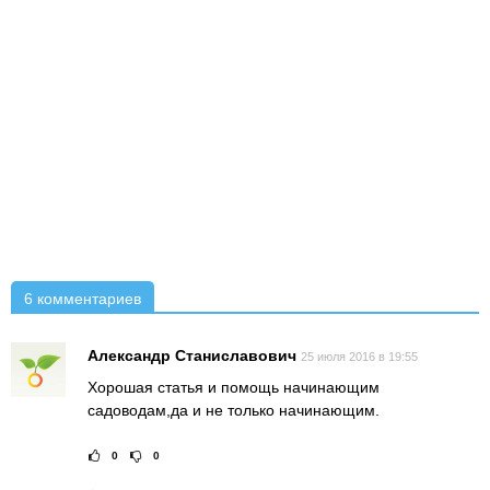
6 комментариев
Александр Станиславович
25 июля 2016 в 19:55
Хорошая статья и помощь начинающим
садоводам,да и не только начинающим.
0
0
Рейтинг статьи:
Поставить оце