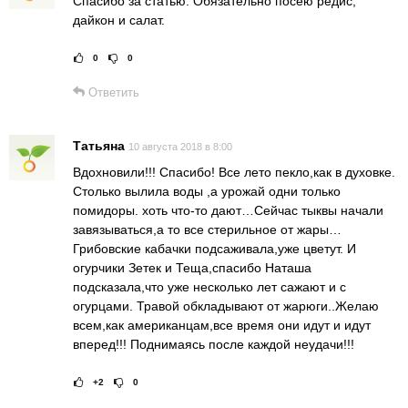
Спасибо за статью. Обязательно посею редис,
дайкон и салат.
0
0
Рейтинг статьи:
Поставить оце
Ответить
Татьяна
10 августа 2018 в 8:00
Вдохновили!!! Спасибо! Все лето пекло,как в духовке.
Столько вылила воды ,а урожай одни только
помидоры. хоть что-то дают…Сейчас тыквы начали
завязываться,а то все стерильное от жары…
Грибовские кабачки подсаживала,уже цветут. И
огурчики Зетек и Теща,спасибо Наташа
подсказала,что уже несколько лет сажают и с
огурцами. Травой обкладывают от жарюги..Желаю
всем,как американцам,все время они идут и идут
вперед!!! Поднимаясь после каждой неудачи!!!
+2
0
Рейтинг статьи:
Поставить оце