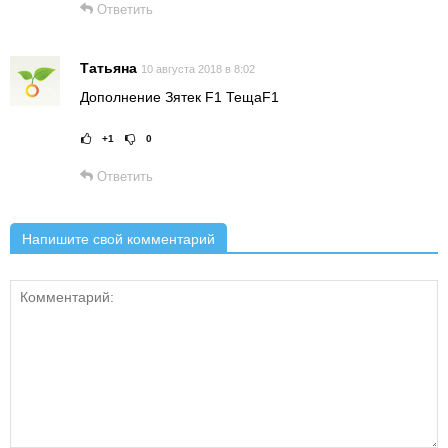
Ответить
Татьяна
10 августа 2018 в 8:02
Дополнение Зятек F1 ТещаF1
+1
0
Рейтинг статьи:
Поставить оце
Ответить
Напишите свой комментарий