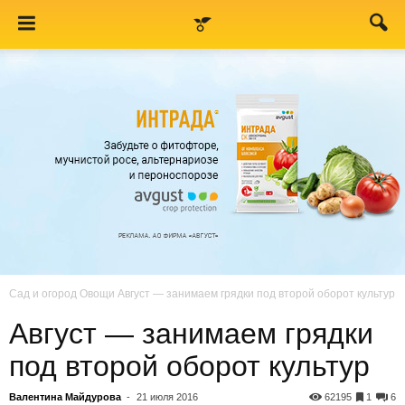
Сад и огород
Овощи
Август — занимаем грядки под второй оборот культур
Август — занимаем грядки
под второй оборот культур
Валентина Майдурова
-
21 июля 2016
62195
1
6