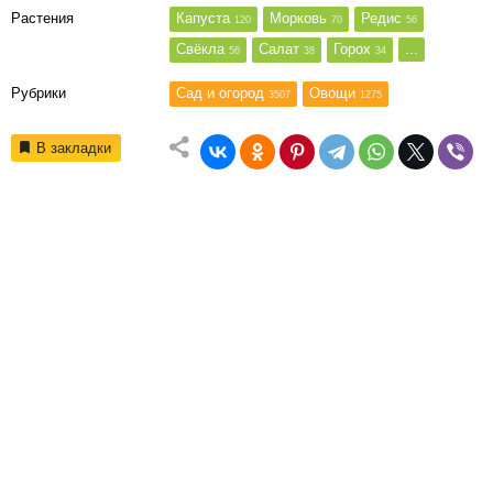
Растения
Капуста
Морковь
Редис
120
70
56
Свёкла
Салат
Горох
...
56
38
34
Рубрики
Сад и огород
Овощи
3507
1275
В закладки