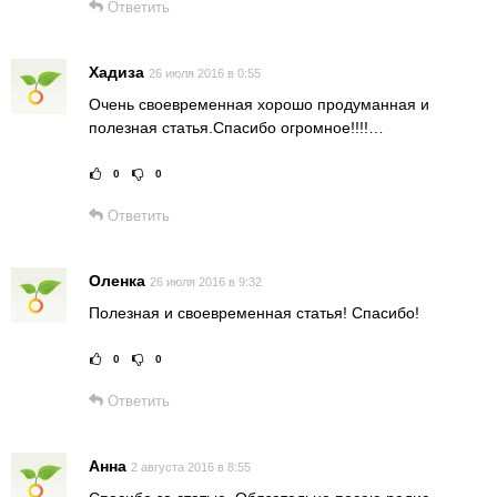
Ответить
Хадиза
26 июля 2016 в 0:55
Очень своевременная хорошо продуманная и
полезная статья.Спасибо огромное!!!!…
0
0
Рейтинг статьи:
Поставить оце
Ответить
Оленка
26 июля 2016 в 9:32
Полезная и своевременная статья! Спасибо!
0
0
Рейтинг статьи:
Поставить оце
Ответить
Анна
2 августа 2016 в 8:55