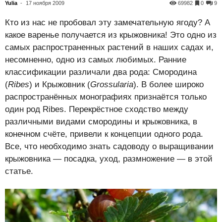
Yulia
-
17 ноября 2009
69982
0
9
Кто из нас не пробовал эту замечательную ягоду? А
какое варенье получается из крыжовника! Это одно из
самых распространенных растений в наших садах и,
несомненно, одно из самых любимых. Ранние
классификации различали два рода: Смородина
(
Ribes
) и Крыжовник (
Grossularia
). В более широко
распространённых монографиях признаётся только
один род Ribes. Перекрёстное сходство между
различными видами смородины и крыжовника, в
конечном счёте, привели к концепции одного рода.
Все, что необходимо знать садоводу о выращивании
крыжовника — посадка, уход, размножение — в этой
статье.