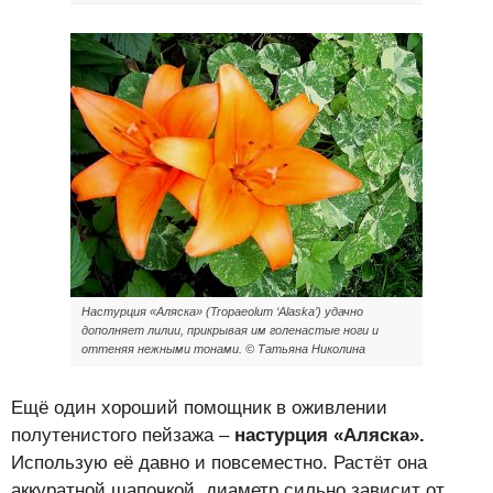
Настурция «Аляска» (Tropaeolum ‘Alaska’) удачно
дополняет лилии, прикрывая им голенастые ноги и
оттеняя нежными тонами. © Татьяна Николина
Ещё один хороший помощник в оживлении
полутенистого пейзажа –
настурция «Аляска».
Использую её давно и повсеместно. Растёт она
аккуратной шапочкой, диаметр сильно зависит от