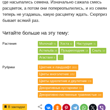
где насыпались семена. Изначально сажала смесь
расцветок, а потом они попереопылились, и из семян
теперь не угадаешь, какую расцветку ждать. Сюрприз
бывает всякий раз.
Читайте больше на эту тему:
Растения
Молочай
Хоста
Настурция
51
42
31
Астильба
Пузыреплодник
Сныть
28
14
10
Агастахе
...
9
Рубрики
Цветник и ландшафт
2631
Цветы многолетние
1052
Цветы однолетние и двулетние
578
Декоративные кустарники
501
Декоративно-лиственные травянистые
246
В закладки