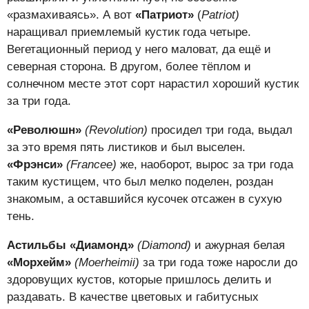
«размахиваясь». А вот
«
Патриот»
(
Patriot)
наращивал приемлемый кустик года четыре.
Вегетационный период у него маловат, да ещё и
северная сторона. В другом, более тёплом и
солнечном месте этот сорт нарастил хороший кустик
за три года.
«Революшн»
(
Revolution)
просидел три года, выдал
за это время пять листиков и был выселен.
«
Фрэнси»
(
Francee)
же, наоборот, вырос за три года
таким кустищем, что был мелко поделен, роздан
знакомым, а оставшийся кусочек отсажен в сухую
тень.
Астильбы «Диамонд»
(
Diamond)
и ажурная белая
«
Морхейм»
(Moerheimii)
за три года тоже наросли до
здоровущих кустов, которые пришлось делить и
раздавать. В качестве цветовых и габитусных