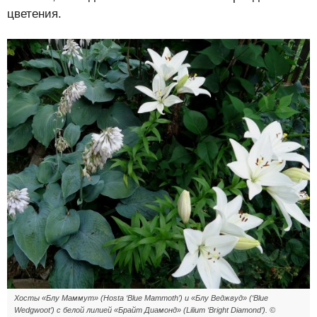
цветения.
Хосты «Блу Маммут» (Hosta ‘Blue Mammoth’) и «Блу Веджвуд» (‘Blue
Wedgwoot’) с белой лилией «Брайт Диамонд» (Lilium ‘Bright Diamond’). ©