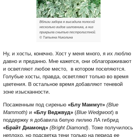
Вблизи забора я высадила полосой
несколько видов шиповника, а низ
прикрыла снытью пестролистной.
© Татьяна Николина
Ну, и хосты, конечно. Хост у меня много, я их люблю
давно и преданно. Мне кажется, они облагораживают
и осветляют любое место, в котором поселяются.
Голубые хосты, правда, осветляют только во время
цветения. В остальное время добавляют теневой
зоне изысканности.
Посаженным под сиренью
«Блу Маммут»
(
Blue
Mammoth)
и
«
Блу Веджвуд»
(
Blue
Wedgwoot
) в
поддержку я добавила белую лилию ЛА гибрид
«
Брайт Диамонд»
(
Bright
Diamond)
. Тоже получилось
неплохо, но подсветка тени только на период ее