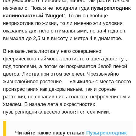
полумахрового шиповника, ничего там расти толком
не желало. Пока я не посадила туда
пузыреплодник
калинолистный ‘
Nugget’.
То ли он вообще
неприхотлив по жизни, то ли именно эти условия
оказались для него оптимальными, но за 4 года он
вымахал до 2,5 м в высоту и метра 4 в диаметре.
В начале лета листва у него совершенно
феерического лаймово-золотистого цвета даже тут,
под тополями, а потом он покрывается белой пеной
цветов. Листва при этом зеленеет. Чрезвычайно
жизнелюбивое растение — «выжило» с места своего
произрастания как декоративные, так и сорные
растения, не справившись только с нефролеписом и
хмелем. В начале лета в окрестностях
пузыреплодника весело золотятся сеянчики.
Читайте также нашу статью
Пузыреплодник