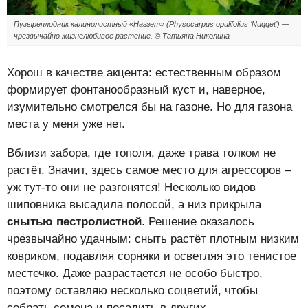
Пузыреплодник калинолистный «Наггет» (Physocarpus opulifolius ‘Nugget’) —
чрезвычайно жизнелюбивое растение. © Татьяна Николина
Хорош в качестве акцента: естественным образом
формирует фонтанообразный куст и, наверное,
изумительно смотрелся бы на газоне. Но для газона
места у меня уже нет.
Вблизи забора, где тополя, даже трава толком не
растёт. Значит, здесь самое место для агрессоров –
уж тут-то они не разгонятся! Несколько видов
шиповника высадила полосой, а низ прикрыла
снытью пестролистной
. Решение оказалось
чрезвычайно удачным: сныть растёт плотным низким
ковриком, подавляя сорняки и осветляя это тенистое
местечко. Даже разрастается не особо быстро,
поэтому оставляю несколько соцветий, чтобы
собрать семена и посадить в других