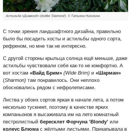
Астильба «Диамонд» (Astilbe ‘Diamond’). © Татьяна Николина
С точки зрения ландшафтного дизайна, правильно
было бы посадить хосты и астильбы одного сорта,
рефреном, но мне так не интересно.
С другой стороны крыльца солнца ещё меньше, даже
астильбы чувствовали себя как-то не комфортно. А
вот хостам
«Вайд Брим»
(
Wide
Brim)
и
«
Шарман»
(
Sharmon)
там понравилось. Они неплохо
обосновались рядом с нефролеписами.
Листва у обоих сортов яркая в начале лета, а потом
несколько тускнеет, поэтому в качестве ярких
компаньонов я высаживала им на лето комнатный
пестролистный
бересклет
Форчуна ‘
Blondy’
или
колеус Блюма
с жёлтыми листьями. Прикапывала в