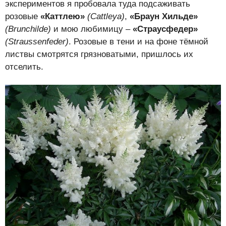
экспериментов я пробовала туда подсаживать
розовые
«
Каттлею»
(
Cattleya)
,
«
Браун Хильде»
(
Brunchilde)
и мою любимицу –
«Страусфедер»
(
Straussenfeder)
. Розовые в тени и на фоне тёмной
листвы смотрятся грязноватыми, пришлось их
отселить.