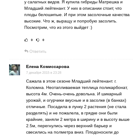
у салатных видов. Я купила гибриды Матрешка и
Младший лейтенант. У них в описании стоит, что
плоды белошипые. И при этом засолочные качества
высокие. Что ж, выращу и попробую засолить.
Посмотрим, что из этого выйдет :)
0
0
Рейтинг статьи:
Поставить оце
Ответить
Елена Комиссарова
7 декабря 2015 в 23:28
Сажала в этом сезоне Младший лейтенант. г.
Коломна. Неотапливаемая теплица поликарбонат,
высота 4м. Очень-очень довольна. И шикарный
урожай, и огурчики вкусные и в засолке (в банках)
отличные. Посадила в лунку 2 растения (не стала
разделять) и не пожалела, в грядке они были
крайние, заняли 2 метра в ширину и в высоту выше
2.5м, перегнулись через верхний барьер и
свесились на полметра вниз. Плодоносили до