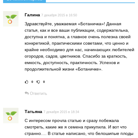
Галина
7 декабря 2015 в 16:50
Здравствуйте, уважаемая «Ботаничка»! Данная
статья, как и все ваши публикации, содержательна,
доступна и понятна, а главное очень полезна своей
конкретикой, практическими советами, что ценно и
крайне необходимо для нас, начинающих любителей
огородов, садов, цветников. Спасибо за краткость,
емкость, доступность, практичность. Успехов и
продолжительной жизни «Ботаничке».
0
0
Рейтинг статьи:
Поставить оце
Ответить
Татьяна
7 декабря 2015 в 18:34
С интересом прочла статью и сразу побежала
смотреть, какие же я семена прикупила. И вот что
странно…. В статье написано, что белошипые плоды