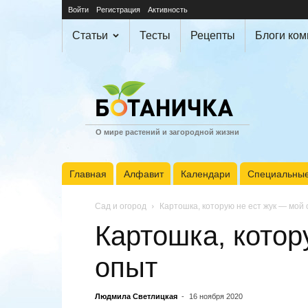
Войти
Регистрация
Активность
Статьи
Тесты
Рецепты
Блоги ко
О мире растений и загородной жизни
Главная
Алфавит
Календари
Специальные
Сад и огород
Картошка, которую не ест жук — мой
Картошка, котор
опыт
Людмила Светлицкая
-
16 ноября 2020