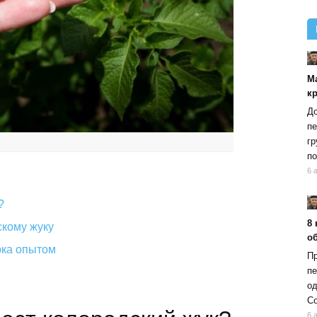
М
к
До
пе
гр
по
6 
?
8 
скому жуку
об
рка опытом
Пр
пе
од
Со
6 