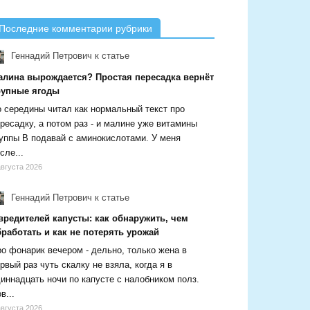
Последние комментарии рубрики
Геннадий Петрович
к статье
алина вырождается? Простая пересадка вернёт
рупные ягоды
 середины читал как нормальный текст про
ресадку, а потом раз - и малине уже витамины
уппы В подавай с аминокислотами. У меня
сле...
августа 2026
Геннадий Петрович
к статье
вредителей капусты: как обнаружить, чем
работать и как не потерять урожай
о фонарик вечером - дельно, только жена в
рвый раз чуть скалку не взяла, когда я в
иннадцать ночи по капусте с налобником полз.
в...
августа 2026