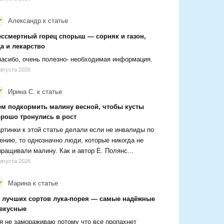
Александр
к статье
ессмертный горец спорыш — сорняк и газон,
а и лекарство
асибо, очень полезно- необходимая информация.
августа 2026
Ирина С.
к статье
ем подкормить малину весной, чтобы кусты
орошо тронулись в рост
ртинки к этой статье делали если не инвалиды по
ению, то однозначно люди, которые никогда не
ращивали малину. Как и автор Е. Полянс...
августа 2026
Марина
к статье
2 лучших сортов лука-порея — самые надёжные
 вкусные
я не замораживаю потому что все пропахнет