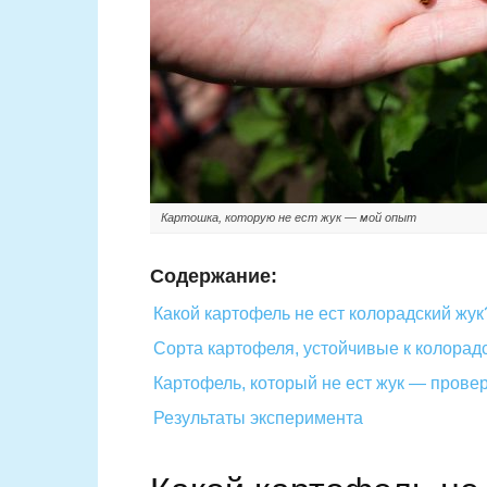
Картошка, которую не ест жук — мой опыт
Содержание:
Какой картофель не ест колорадский жук
Сорта картофеля, устойчивые к колорад
Картофель, который не ест жук — прове
Результаты эксперимента