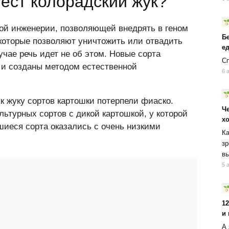
 ест колорадский жук?
ой инженерии, позволяющей внедрять в геном
Б
 которые позволяют уничтожить или отвадить
ед
учае речь идет не об этом. Новые сорта
Сп
 и созданы методом естественной
6 
к жуку сортов картошки потерпели фиаско.
Ч
ьтурных сортов с дикой картошкой, у которой
х
шиеся сорта оказались с очень низкими
Ка
зр
вы
5 
1
и
А 