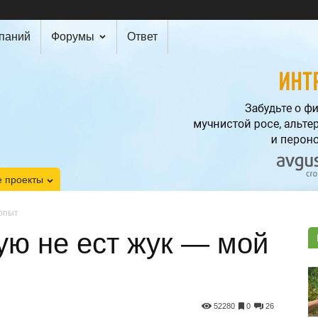
мпаний
Форумы
Ответ
 проекты
 опыт
ую не ест жук — мой
52280
0
26