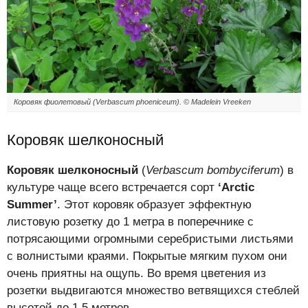
Коровяк фиолетовый (Verbascum phoeniceum). © Madelein Vreeken
Коровяк шелконосный
Коровяк шелконосный
(
Verbascum bombyciferum
) в
культуре чаще всего встречается сорт
‘Arctic
Summer’
. Этот коровяк образует эффектную
листовую розетку до 1 метра в поперечнике с
потрясающими огромными серебристыми листьями
с волнистыми краями. Покрытые мягким пухом они
очень приятны на ощупь. Во время цветения из
розетки выдвигаются множество ветвящихся стеблей
высотой до 1,5 метров.