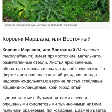
Коровяк обыкновенный (Verbascum thapsus). © Ulf Bodin
Коровяк Маршала, или Восточный
Коровяк Маршала, или Восточный
(
Verbascum
marschallianum
) имеет прямостоячие, метельчато-
разветвлённые стебли. Листья ярко-зелёные,
оборотная сторона сизоватая за счёт опушения. По
форме листовая пластинка яйцевидная, иногда
надрезанно-дольчатая; верхние листья стеблевые,
яйцевидно-ланцетные, край городчатый.
Цветки желтые с бурыми пятнами в зеве и
опушенными фиолетовыми тычиночными нитями,
пыльники оранжевые, почковидные. Диаметр цветка