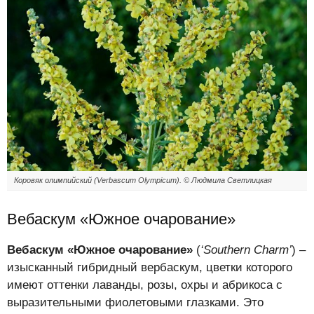
Коровяк олимпийский (Verbascum Olympicum). © Людмила Светлицкая
Вебаскум «Южное очарование»
Вебаскум «Южное очарование»
(
‘Southern Charm’
) –
изысканный гибридный вербаскум, цветки которого
имеют оттенки лаванды, розы, охры и абрикоса с
выразительными фиолетовыми глазками. Это