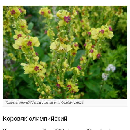
Коровяк черный (Verbascum nigrum). © peltier patrick
Коровяк олимпийский