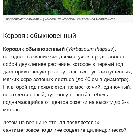
Коровяк метельчатый (Verbascum lychnitis). © Людмила Светлицкая
Коровяк обыкновенный
Коровяк обыкновенный
(
Verbascum thapsus
),
народное название «медвежье ухо», представляет
собой двухлетнее растение, которое в первый год
дает прикорневую розетку толстых, густо-опушенных,
мягких серо-зеленых листьев (до 40 см в диаметре).
На второй год появляется прямостоячий, одиночный,
неразветвленный, густоопушенный стебель,
поднимающийся от центра розетки на высоту до 2-х
метров.
Летом на вершине стебля появляется 50-
сантиметровое по длине соцветие цилиндрической