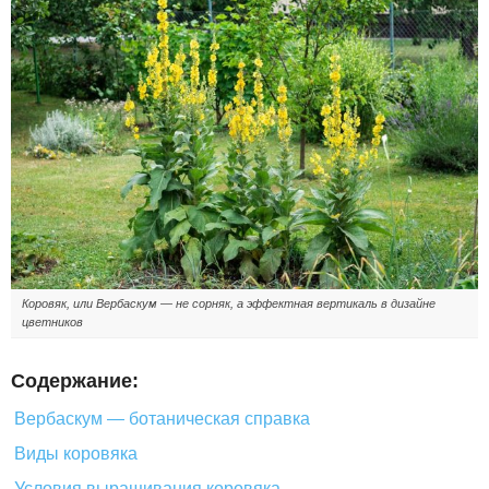
Коровяк, или Вербаскум — не сорняк, а эффектная вертикаль в дизайне
цветников
Содержание:
Вербаскум — ботаническая справка
Виды коровяка
Условия выращивания коровяка