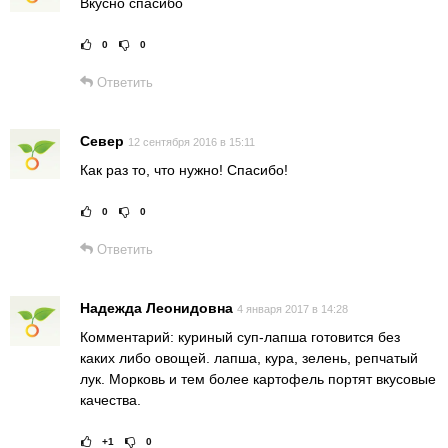
Вкусно спасибо
0
0
Рейтинг статьи:
Поставить оце
Ответить
Север
12 сентября 2016 в 15:11
Как раз то, что нужно! Спасибо!
0
0
Рейтинг статьи:
Поставить оце
Ответить
Надежда Леонидовна
4 января 2017 в 14:28
Комментарий: куриный суп-лапша готовится без
каких либо овощей. лапша, кура, зелень, репчатый
лук. Морковь и тем более картофель портят вкусовые
качества.
+1
0
Рейтинг статьи:
Поставить оце