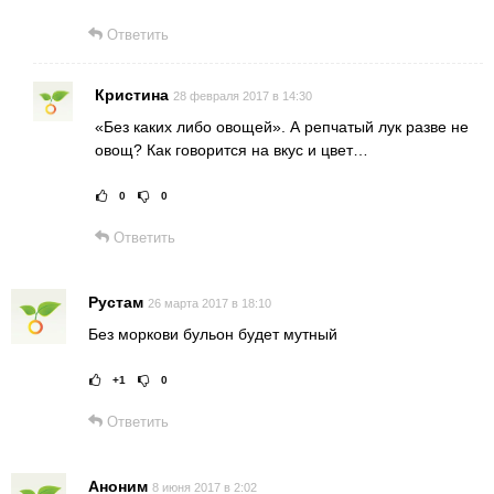
Ответить
Кристина
28 февраля 2017 в 14:30
«Без каких либо овощей». А репчатый лук разве не
овощ? Как говорится на вкус и цвет…
0
0
Рейтинг статьи:
Поставить оц
Ответить
Рустам
26 марта 2017 в 18:10
Без моркови бульон будет мутный
+1
0
Рейтинг статьи:
Поставить оце
Ответить
Аноним
8 июня 2017 в 2:02