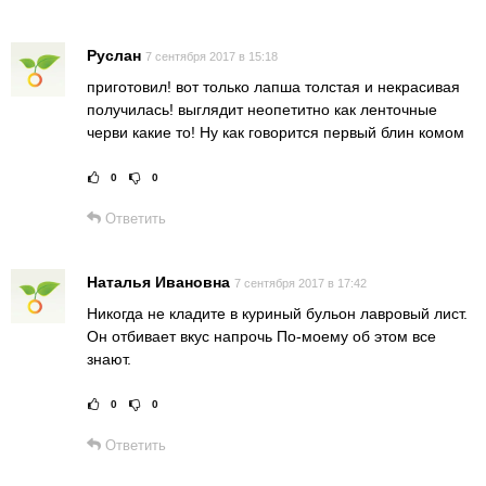
Руслан
7 сентября 2017 в 15:18
приготовил! вот только лапша толстая и некрасивая
получилась! выглядит неопетитно как ленточные
черви какие то! Ну как говорится первый блин комом
0
0
Рейтинг статьи:
Поставить оце
Ответить
Наталья Ивановна
7 сентября 2017 в 17:42
Никогда не кладите в куриный бульон лавровый лист.
Он отбивает вкус напрочь По-моему об этом все
знают.
0
0
Рейтинг статьи:
Поставить оце
Ответить