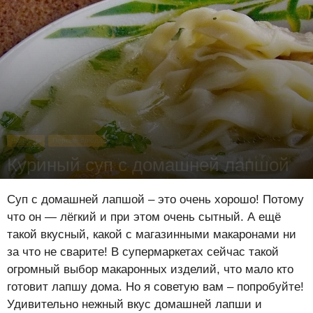
Рецепты
Первые блюда
Куриный суп с домашней лапшой
Юлия Савва
-
31 января 2015
440221
1
16
Суп с домашней лапшой – это очень хорошо! Потому
что он — лёгкий и при этом очень сытный. А ещё
такой вкусный, какой с магазинными макаронами ни
за что не сварите! В супермаркетах сейчас такой
огромный выбор макаронных изделий, что мало кто
готовит лапшу дома. Но я советую вам – попробуйте!
Удивительно нежный вкус домашней лапши и