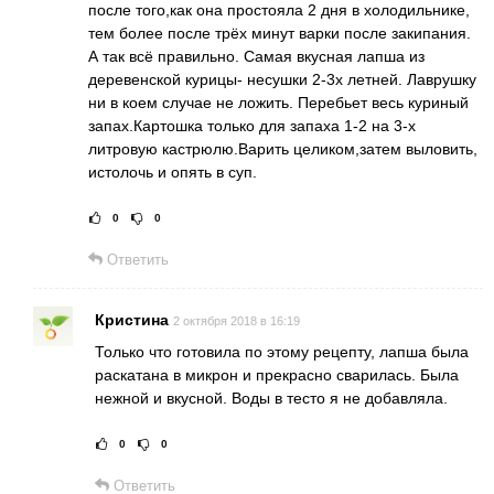
после того,как она простояла 2 дня в холодильнике,
тем более после трёх минут варки после закипания.
А так всё правильно. Самая вкусная лапша из
деревенской курицы- несушки 2-3х летней. Лаврушку
ни в коем случае не ложить. Перебьет весь куриный
запах.Картошка только для запаха 1-2 на 3-х
литровую кастрюлю.Варить целиком,затем выловить,
истолочь и опять в суп.
0
0
Рейтинг статьи:
Поставить оце
Ответить
Кристина
2 октября 2018 в 16:19
Только что готовила по этому рецепту, лапша была
раскатана в микрон и прекрасно сварилась. Была
нежной и вкусной. Воды в тесто я не добавляла.
0
0
Рейтинг статьи:
Поставить оц
Ответить