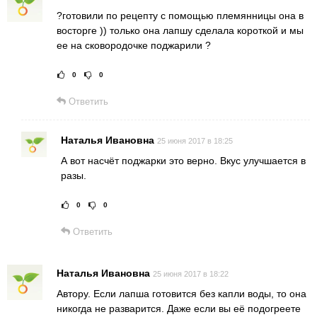
?готовили по рецепту с помощью племянницы она в
восторге )) только она лапшу сделала короткой и мы
ее на сковородочке поджарили ?
0
0
Рейтинг статьи:
Поставить оце
Ответить
Наталья Ивановна
25 июня 2017 в 18:25
А вот насчёт поджарки это верно. Вкус улучшается в
разы.
0
0
Рейтинг статьи:
Поставить оц
Ответить
Наталья Ивановна
25 июня 2017 в 18:22
Автору. Если лапша готовится без капли воды, то она
никогда не разварится. Даже если вы её подогреете