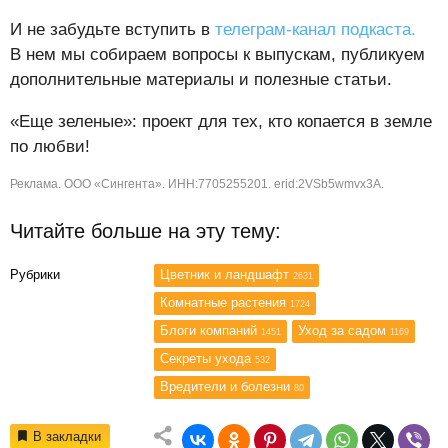
И не забудьте вступить в
телеграм-канал подкаста.
В нем мы собираем вопросы к выпускам, публикуем
дополнительные материалы и полезные статьи.
«Еще зеленые»: проект для тех, кто копается в земле
по любви!
Реклама. ООО «Сингента». ИНН:7705255201. erid:2VSb5wmvx3A.
Читайте больше на эту тему:
Рубрики
Цветник и ландшафт
2631
Комнатные растения
1724
Блоги компаний
Уход за садом
1451
1169
Секреты ухода
532
Вредители и болезни
80
В закладки